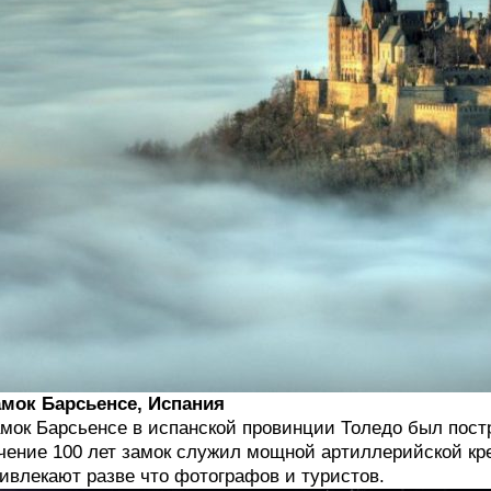
мок Барсьенсе, Испания
мок Барсьенсе в испанской провинции Толедо был пост
чение 100 лет замок служил мощной артиллерийской кр
ивлекают разве что фотографов и туристов.