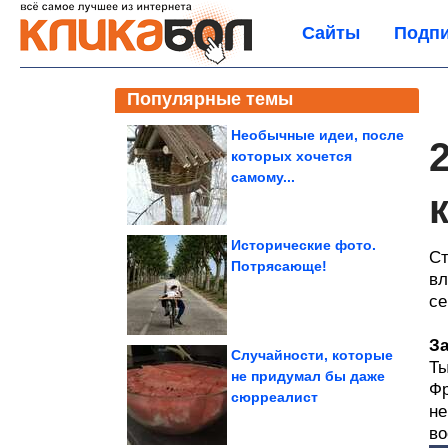
Сайты
Подпи
Популярные темы
Необычные идеи, после
которых хочется
самому...
Исторические фото.
Ст
Потрясающе!
вл
се
За
Случайности, которые
Ты
не придумал бы даже
Фр
сюрреалист
не
во