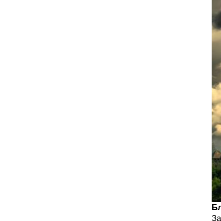
Бл
За