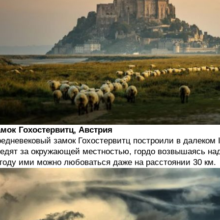
мок Гохостервитц, Австрия
едневековый замок Гохостервитц построили в далеком I
едят за окружающей местностью, гордо возвышаясь над 
году ими можно любоваться даже на расстоянии 30 км.