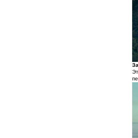
За
Эт
пе