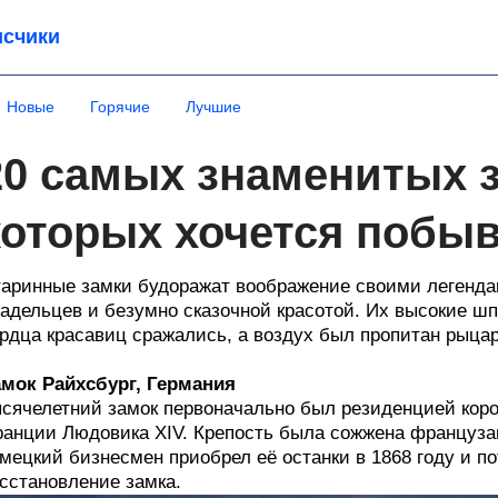
счики
Новые
Горячие
Лучшие
20 самых знаменитых з
которых хочется побы
аринные замки будоражат воображение своими легенда
адельцев и безумно сказочной красотой. Их высокие шп
рдца красавиц сражались, а воздух был пропитан рыцар
мок Райхсбург, Германия
сячелетний замок первоначально был резиденцией корол
анции Людовика XIV. Крепость была сожжена французами
мецкий бизнесмен приобрел её останки в 1868 году и п
сстановление замка.