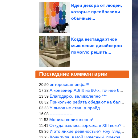
Идеи декора от людей,
которые преобразили
обычные...
Когда нестандартное
мышление дизайнеров
помогло решить...
Последние комментарии
интересная инфа!!!
20:50
А конвейер АЗЛК из 80-х, точнее 86-87 годы. «Москвичи»-то из пер
17:28
Благодарю, великолепно ***
13:59
Прикольно ребята обедают на балке...))
08:32
У львов не стая, а прайд
03:33
---------------
16:08
Моника великолепна!
11:53
Откуда взялись зеркала в XIII веке? Вы ничего не перепутали?
11:41
И это лихие девяностые? Ржу глядя в окно!!!
08:36
Хочу туда, в мой чудесный, прекрасный мир.
13:25