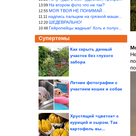
На втором фото что не так?
13:09
МОЯ ТВОЯ НЕ ПОНИМАЙ…
12:55
надпись пальцем на грязной машине «Помой меня»!
11:11
ШЕДЕВРАЛЬНО!
12:20
Гейропейцы жадные! Хоть и получают в десять раз больше жителей б
10:48
Супертемы
М
Как cкрыть дачный
Не
участок без глухого
Самые маленькие люди
по
в мире
забора
по
Летние фотографии с
участием кошек и собак
А ведь всё же в точку!
Хрустящий «цветок» с
курицей и сыром. Так
картофель вы...
Знаки Зодиака, среди которых многие становятся...