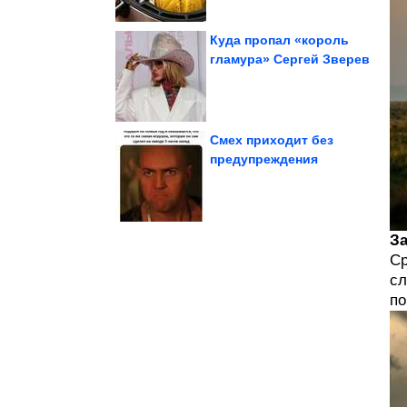
Куда пропал «король
гламура» Сергей Зверев
в Африке Китай...
железорудного проекта
Для крупнейшего
Смех приходит без
предупреждения
собаками
Забавные фото с
За
Ср
сл
по