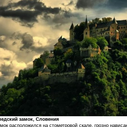
едский замок, Словения
мок расположился на стометровой скале, грозно навис