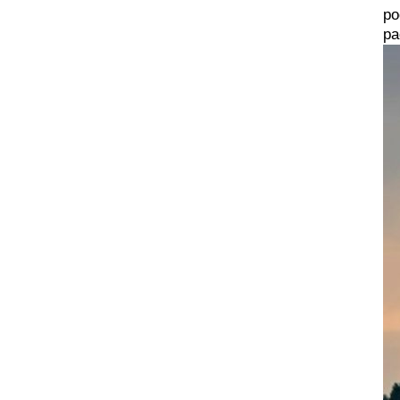
ро
ра