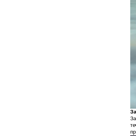
За
За
те
пр