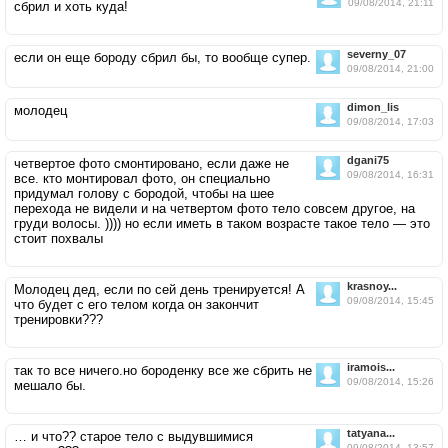
09/08/2014, 21:11
сбрил и хоть куда!
severny_07
если он еще бороду сбрил бы, то вообще супер.
09/08/2014, 21:00
dimon_lis
молодец
09/08/2014, 17:03
dgani75
четвертое фото смонтировано, если даже не
09/08/2014, 16:31
все. кто монтировал фото, он специально
придумал голову с бородой, чтобы на шее
перехода не видели и на четвертом фото тело совсем другое, на
груди волосы. )))) но если иметь в таком возрасте такое тело — это
стоит похвалы
krasnoy...
Молодец дед, если по сей день тренируется! А
09/08/2014, 15:45
что будет с его телом когда он закончит
тренировки???
iramois...
так то все ничего.но бороденку все же сбрить не
09/08/2014, 15:26
мешало бы.
tatyana...
… и что?? старое тело с выдувшимися
09/08/2014, 13:57