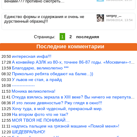
венами??? противно смотреть…
sergey_...
Единство формы и содержания и очень не
09/08/2014, 13:54
дурственный образец!!!
Страницы:
1
2
последняя
Последние комментарии
интересная инфа!!!
20:50
А конвейер АЗЛК из 80-х, точнее 86-87 годы. «Москвичи»-то из пер
17:28
Благодарю, великолепно ***
13:59
Прикольно ребята обедают на балке...))
08:32
У львов не стая, а прайд
03:33
---------------
16:08
Моника великолепна!
11:53
Откуда взялись зеркала в XIII веке? Вы ничего не перепутали?
11:41
И это лихие девяностые? Ржу глядя в окно!!!
08:36
Хочу туда, в мой чудесный, прекрасный мир.
13:25
На втором фото что не так?
13:09
МОЯ ТВОЯ НЕ ПОНИМАЙ…
12:55
надпись пальцем на грязной машине «Помой меня»!
11:11
ШЕДЕВРАЛЬНО!
12:20