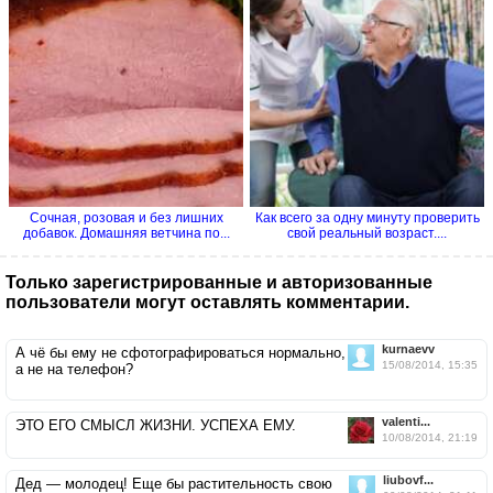
Сочная, розовая и без лишних
Как всего за одну минуту проверить
добавок. Домашняя ветчина по...
свой реальный возраст....
Только зарегистрированные и авторизованные
пользователи могут оставлять комментарии.
kurnaevv
А чё бы ему не сфотографироваться нормально,
15/08/2014, 15:35
а не на телефон?
valenti...
ЭТО ЕГО СМЫСЛ ЖИЗНИ. УСПЕХА ЕМУ.
10/08/2014, 21:19
liubovf...
Дед — молодец! Еще бы растительность свою