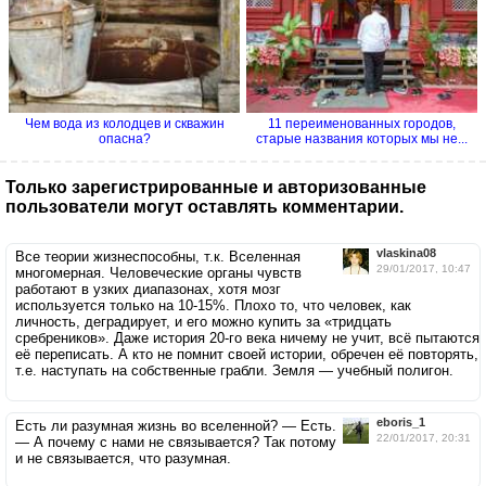
Чем вода из колодцев и скважин
11 переименованных городов,
опасна?
старые названия которых мы не...
Только зарегистрированные и авторизованные
пользователи могут оставлять комментарии.
vlaskina08
Все теории жизнеспособны, т.к. Вселенная
29/01/2017, 10:47
многомерная. Человеческие органы чувств
работают в узких диапазонах, хотя мозг
используется только на 10-15%. Плохо то, что человек, как
личность, деградирует, и его можно купить за «тридцать
сребреников». Даже история 20-го века ничему не учит, всё пытаются
её переписать. А кто не помнит своей истории, обречен её повторять,
т.е. наступать на собственные грабли. Земля — учебный полигон.
eboris_1
Есть ли разумная жизнь во вселенной? — Есть.
22/01/2017, 20:31
— А почему с нами не связывается? Так потому
и не связывается, что разумная.