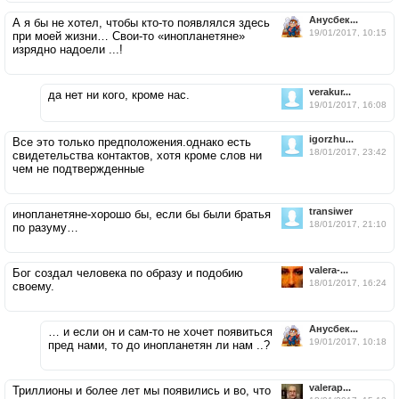
Анусбек...
А я бы не хотел, чтобы кто-то появлялся здесь
19/01/2017, 10:15
при моей жизни… Свои-то «инопланетяне»
изрядно надоели ...!
verakur...
да нет ни кого, кроме нас.
19/01/2017, 16:08
igorzhu...
Все это только предположения.однако есть
18/01/2017, 23:42
свидетельства контактов, хотя кроме слов ни
чем не подтвержденные
transiwer
инопланетяне-хорошо бы, если бы были братья
18/01/2017, 21:10
по разуму…
valera-...
Бог создал человека по образу и подобию
18/01/2017, 16:24
своему.
Анусбек...
… и если он и сам-то не хочет появиться
19/01/2017, 10:18
пред нами, то до инопланетян ли нам ..?
valerap...
Триллионы и более лет мы появились и во, что