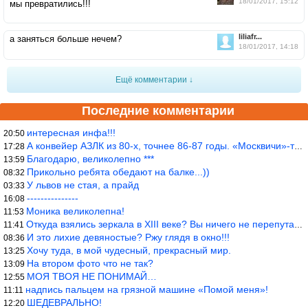
18/01/2017, 15:12
мы превратились!!!
liliafr...
а заняться больше нечем?
18/01/2017, 14:18
Ещё комментарии ↓
Последние комментарии
интересная инфа!!!
20:50
А конвейер АЗЛК из 80-х, точнее 86-87 годы. «Москвичи»-то из пер
17:28
Благодарю, великолепно ***
13:59
Прикольно ребята обедают на балке...))
08:32
У львов не стая, а прайд
03:33
---------------
16:08
Моника великолепна!
11:53
Откуда взялись зеркала в XIII веке? Вы ничего не перепутали?
11:41
И это лихие девяностые? Ржу глядя в окно!!!
08:36
Хочу туда, в мой чудесный, прекрасный мир.
13:25
На втором фото что не так?
13:09
МОЯ ТВОЯ НЕ ПОНИМАЙ…
12:55
надпись пальцем на грязной машине «Помой меня»!
11:11
ШЕДЕВРАЛЬНО!
12:20