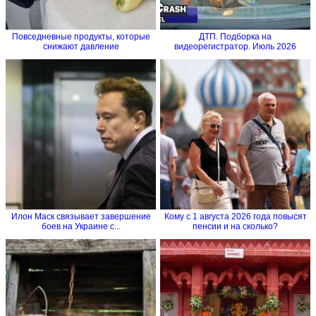
Повседневные продукты, которые
ДТП. Подборка на
снижают давление
видеорегистратор. Июль 2026
Илон Маск связывает завершение
Кому с 1 августа 2026 года повысят
боев на Украине с...
пенсии и на сколько?