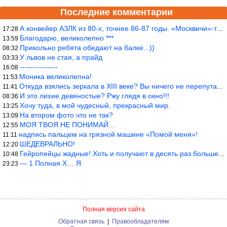
Последние комментарии
А конвейер АЗЛК из 80-х, точнее 86-87 годы. «Москвичи»-то из пер
17:28
Благодарю, великолепно ***
13:59
Прикольно ребята обедают на балке...))
08:32
У львов не стая, а прайд
03:33
---------------
16:08
Моника великолепна!
11:53
Откуда взялись зеркала в XIII веке? Вы ничего не перепутали?
11:41
И это лихие девяностые? Ржу глядя в окно!!!
08:36
Хочу туда, в мой чудесный, прекрасный мир.
13:25
На втором фото что не так?
13:09
МОЯ ТВОЯ НЕ ПОНИМАЙ…
12:55
надпись пальцем на грязной машине «Помой меня»!
11:11
ШЕДЕВРАЛЬНО!
12:20
Гейропейцы жадные! Хоть и получают в десять раз больше жителей б
10:48
— 1 Полная Х… Я
23:23
Полная версия сайта
Обратная связь
|
Правообладателям