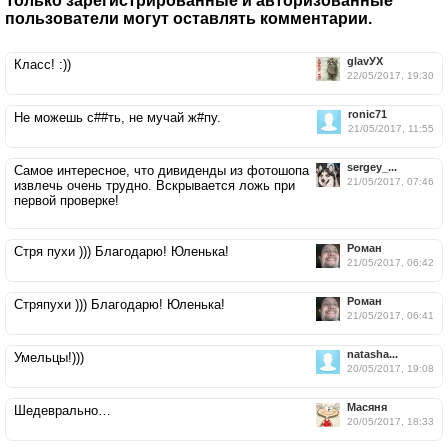
Только зарегистрированные и авторизованные
пользователи могут оставлять комментарии.
glavУХ
Класс! :))
22/05/2017, 19:30
ronic71
Не можешь с##ть, не мучай ж#пу.
21/05/2017, 11:55
sergey_...
Самое интересное, что дивиденды из фотошопа
21/05/2017, 07:46
извлечь очень трудно. Вскрывается ложь при
первой проверке!
Роман
Стря пухи ))) Благодарю! Юленька!
21/05/2017, 06:42
Роман
Стряпухи ))) Благодарю! Юленька!
21/05/2017, 06:41
natasha...
Умельцы!)))
20/05/2017, 19:08
Масяня
Шедеврально…
20/05/2017, 18:33