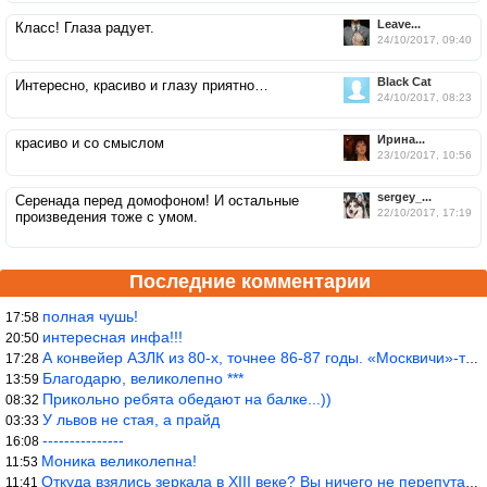
Leave...
Класс! Глаза радует.
24/10/2017, 09:40
Black Cat
Интересно, красиво и глазу приятно…
24/10/2017, 08:23
Ирина...
красиво и со смыслом
23/10/2017, 10:56
sergey_...
Серенада перед домофоном! И остальные
22/10/2017, 17:19
произведения тоже с умом.
Последние комментарии
полная чушь!
17:58
интересная инфа!!!
20:50
А конвейер АЗЛК из 80-х, точнее 86-87 годы. «Москвичи»-то из пер
17:28
Благодарю, великолепно ***
13:59
Прикольно ребята обедают на балке...))
08:32
У львов не стая, а прайд
03:33
---------------
16:08
Моника великолепна!
11:53
Откуда взялись зеркала в XIII веке? Вы ничего не перепутали?
11:41