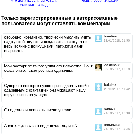
Что делать, если вы устали
Новый сборник ржаки
экономить, а надо
Только зарегистрированные и авторизованные
пользователи могут оставлять комментарии.
bundino
свободно, креативно, творчески мыслить учить
13/01/2018, 21:50
надо детей. видеть и создавать красоту. а не
веры всякие с войнушками, патриотизмами
впаривать
vlaskina08
Мой восторг от такого уличного искусства. Но, к
30/10/2017, 13:10
сожалению, такие росписи единичны.
kulaimk
Супер я в восторге нужно призы давать особо
29/10/2017, 11:42
одаренным с фантазией они украшают нашу
серую жизнь на улицах
ronic71
С недельной давности писца упёрли.
24/10/2017, 10:39
firmanakal
А как же девочка в воде возле льдины?
24/10/2017, 09:46