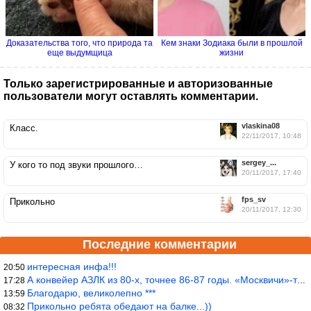
Доказательства того, что природа та
Кем знаки Зодиака были в прошлой
еще выдумщица
жизни
Только зарегистрированные и авторизованные
пользователи могут оставлять комментарии.
vlaskina08
Класс.
22/11/2017, 10:48
sergey_...
У кого то под звуки прошлого…
20/11/2017, 17:40
fps_sv
Прикольно
20/11/2017, 12:30
Последние комментарии
интересная инфа!!!
20:50
А конвейер АЗЛК из 80-х, точнее 86-87 годы. «Москвичи»-то из пер
17:28
Благодарю, великолепно ***
13:59
Прикольно ребята обедают на балке...))
08:32