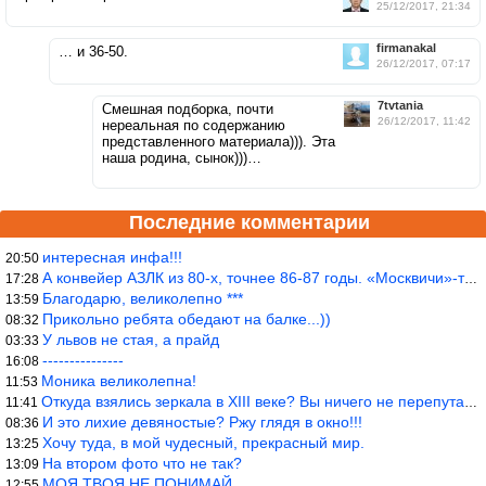
25/12/2017, 21:34
firmanakal
… и 36-50.
26/12/2017, 07:17
7tvtania
Смешная подборка, почти
26/12/2017, 11:42
нереальная по содержанию
представленного материала))). Эта
наша родина, сынок)))…
Последние комментарии
интересная инфа!!!
20:50
А конвейер АЗЛК из 80-х, точнее 86-87 годы. «Москвичи»-то из пер
17:28
Благодарю, великолепно ***
13:59
Прикольно ребята обедают на балке...))
08:32
У львов не стая, а прайд
03:33
---------------
16:08
Моника великолепна!
11:53
Откуда взялись зеркала в XIII веке? Вы ничего не перепутали?
11:41
И это лихие девяностые? Ржу глядя в окно!!!
08:36
Хочу туда, в мой чудесный, прекрасный мир.
13:25
На втором фото что не так?
13:09
МОЯ ТВОЯ НЕ ПОНИМАЙ…
12:55