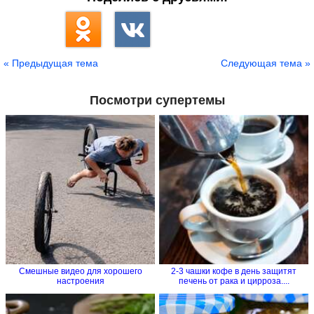
« Предыдущая тема
Следующая тема »
Посмотри супертемы
Смешные видео для хорошего
2-3 чашки кофе в день защитят
настроения
печень от рака и цирроза....