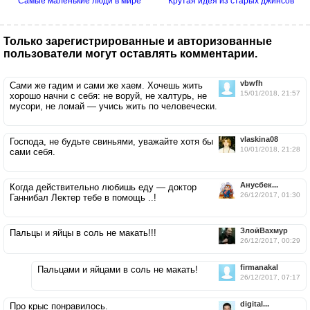
Самые маленькие люди в мире
Крутая идея из старых джинсов
Только зарегистрированные и авторизованные
пользователи могут оставлять комментарии.
vbwfh
Сами же гадим и сами же хаем. Хочешь жить
15/01/2018, 21:57
хорошо начни с себя: не воруй, не халтурь, не
мусори, не ломай — учись жить по человечески.
vlaskina08
Господа, не будьте свиньями, уважайте хотя бы
10/01/2018, 21:28
сами себя.
Анусбек...
Когда действительно любишь еду — доктор
26/12/2017, 01:30
Ганнибал Лектер тебе в помощь ..!
ЗлойВахмур
Пальцы и яйцы в соль не макать!!!
26/12/2017, 00:29
firmanakal
Пальцами и яйцами в соль не макать!
26/12/2017, 07:17
digital...
Про крыс понравилось.