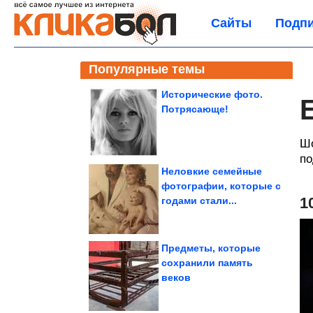
Сайты
Подпи
Популярные темы
Исторические фото.
Потрясающе!
Шо
по
Неловкие семейные
фотографии, которые с
1
годами стали...
Предметы, которые
сохранили память
веков