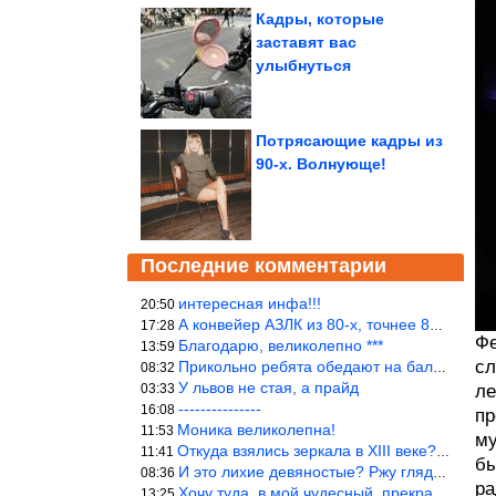
Кадры, которые
заставят вас
улыбнуться
Потрясающие кадры из
90-х. Волнующе!
Последние комментарии
интересная инфа!!!
20:50
А конвейер АЗЛК из 80-х, точнее 86-87 годы. «Москвичи»-то из пер
17:28
Фе
Благодарю, великолепно ***
13:59
сл
Прикольно ребята обедают на балке...))
08:32
У львов не стая, а прайд
03:33
ле
---------------
16:08
пр
Моника великолепна!
11:53
му
Откуда взялись зеркала в XIII веке? Вы ничего не перепутали?
11:41
бы
И это лихие девяностые? Ржу глядя в окно!!!
08:36
ра
Хочу туда, в мой чудесный, прекрасный мир.
13:25