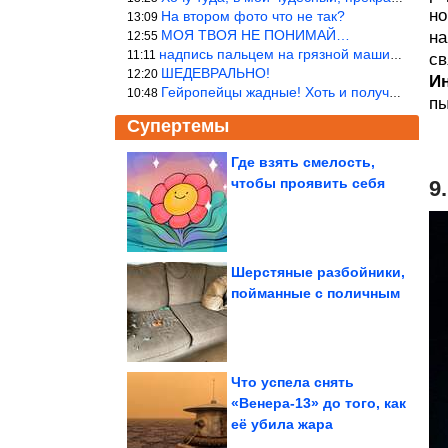
но
На втором фото что не так?
13:09
МОЯ ТВОЯ НЕ ПОНИМАЙ…
на
12:55
надпись пальцем на грязной машине «Помой меня»!
11:11
св
ШЕДЕВРАЛЬНО!
12:20
И
Гейропейцы жадные! Хоть и получают в десять раз больше жителей б
10:48
пы
Супертемы
Где взять смелость,
чтобы проявить себя
9
Как разрешить себе
отпуск, пока не стало
слишком поздно
Шерстяные разбойники,
пойманные с поличным
Способ из Средней
Азии. Как промывать и
варить рис,...
Что успела снять
«Венера-13» до того, как
её убила жара
ФСБ предотвратила теракт в Тюменской области на...