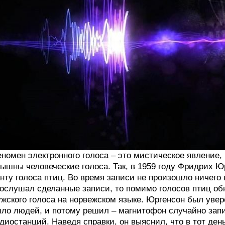
номен электронного голоса – это мистическое явление,
ышны человеческие голоса. Так, в 1959 году Фридрих 
нту голоса птиц. Во время записи не произошло ничего 
ослушал сделанные записи, то помимо голосов птиц об
жского голоса на норвежском языке. Юргенсон был увер
ло людей, и потому решил – магнитофон случайно запи
диостанций. Наведя справки, он выяснил, что в тот день