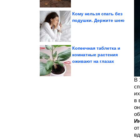
Кому нельзя спать без
подушки. Держите шею
Telegram
Австралия подает иск к
Копеечная таблетка и
комнатные растения
оживают на глазах
зверушек
Родительские будни
В 
сп
их
в 
он
об
И
от
вд