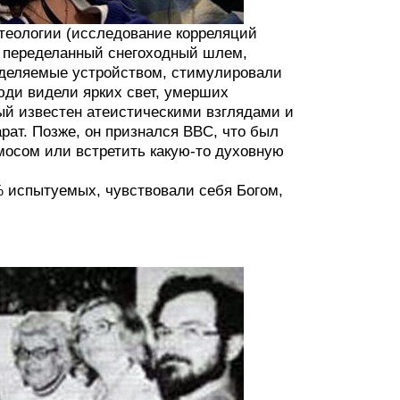
теологии (исследование корреляций
о переделанный снегоходный шлем,
ыделяемые устройством, стимулировали
люди видели ярких свет, умерших
рый известен атеистическими взглядами и
рат. Позже, он признался BBC, что был
смосом или встретить какую-то духовную
% испытуемых, чувствовали себя Богом,