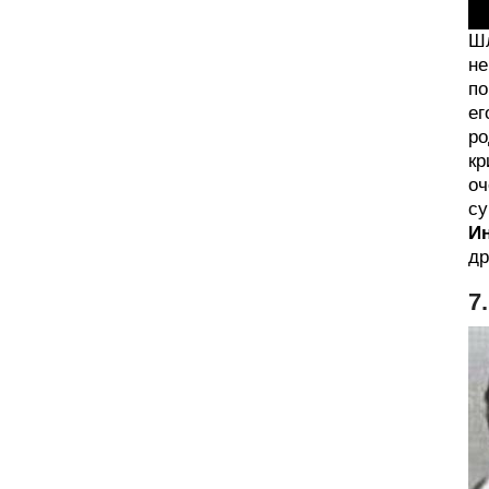
Шл
не
по
ег
ро
кр
оч
су
И
др
7