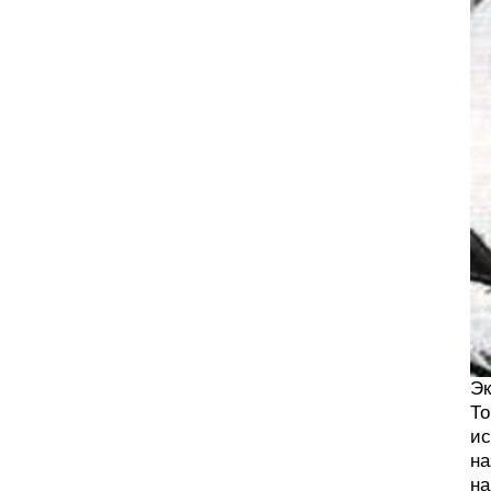
Эк
То
ис
на
на