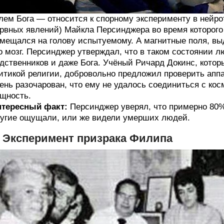
ем Бога — относится к спорному эксперименту в нейро
рвных явлений) Майкла Персинджера во время которог
мещался на голову испытуемому. А магнитные поля, в
о мозг. Персинджер утверждал, что в таком состоянии 
дственников и даже Бога. Учёный Ричард Докинс, кото
итикой религии, добровольно предложил проверить аппа
ень разочарован, что ему не удалось соединиться с ко
щность.
нтересный факт:
Персинджер уверял, что примерно 80
угие ощущали, или же видели умерших людей.
. Эксперимент призрака Филипа