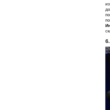
из
до
по
по
И
ск
6