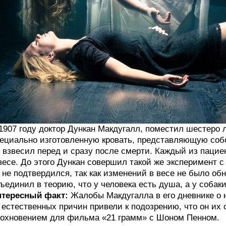
1907 году доктор Дункан Макдугалл, поместил шестеро 
ециально изготовленную кровать, представляющую соб
 взвесил перед и сразу после смерти. Каждый из пацие
весе. До этого Дункан совершил такой же эксперимент с
 не подтвердился, так как изменений в весе не было об
ъединил в теорию, что у человека есть душа, а у собаки
нтересный факт:
Жалобы Макдугалла в его дневнике о 
 естественных причин привели к подозрению, что он их 
охновением для фильма «21 грамм» с Шоном Пенном.