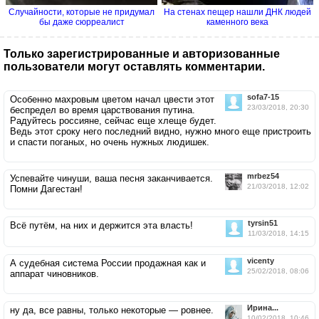
Случайности, которые не придумал
На стенах пещер нашли ДНК людей
бы даже сюрреалист
каменного века
Только зарегистрированные и авторизованные
пользователи могут оставлять комментарии.
sofa7-15
Особенно махровым цветом начал цвести этот
23/03/2018, 20:30
беспредел во время царствования путина.
Радуйтесь россияне, сейчас еще хлеще будет.
Ведь этот сроку него последний видно, нужно много еще пристроить
и спасти поганых, но очень нужных людишек.
mrbez54
Успевайте чинуши, ваша песня заканчивается.
21/03/2018, 12:02
Помни Дагестан!
tyrsin51
Всё путём, на них и держится эта власть!
11/03/2018, 14:15
vicenty
А судебная система России продажная как и
25/02/2018, 08:06
аппарат чиновников.
Ирина...
ну да, все равны, только некоторые — ровнее.
10/02/2018, 10:46