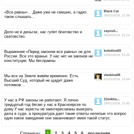
Black Cat
«Все равны»… Даже уже не смешно, а гадко
08/02/2018, 22:38
такое слышать…
zaynuli...
Дело не в деньгах, нас губят блатовство и
05/02/2018, 22:14
сватовство.
koledina59
Выражение «Перед законом все равны» не для
02/02/2018, 21:02
России. Все это вранье. У нас нет ни законов ни
конституции. Мы бесправны.
vlaskina08
Мы все на Земле живём временно. Есть
01/02/2018, 15:49
Высший Суд, который не щадит даже
потомков…
11mikha...
У нас в РФ законы не работают. Я лично
29/01/2018, 15:40
тридцатый год бегаю у нас в Красноярске по
дому.У нас юристы не заинтересованы выиграть
дела в суде, а прокуратура дает такие ответы нелепые что вопрос
один какое заведение они заканчивают имея такой статус.
Страницы:
1
2
3
4
5
6
последняя