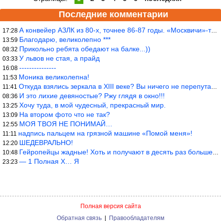
Последние комментарии
А конвейер АЗЛК из 80-х, точнее 86-87 годы. «Москвичи»-то из пер
17:28
Благодарю, великолепно ***
13:59
Прикольно ребята обедают на балке...))
08:32
У львов не стая, а прайд
03:33
---------------
16:08
Моника великолепна!
11:53
Откуда взялись зеркала в XIII веке? Вы ничего не перепутали?
11:41
И это лихие девяностые? Ржу глядя в окно!!!
08:36
Хочу туда, в мой чудесный, прекрасный мир.
13:25
На втором фото что не так?
13:09
МОЯ ТВОЯ НЕ ПОНИМАЙ…
12:55
надпись пальцем на грязной машине «Помой меня»!
11:11
ШЕДЕВРАЛЬНО!
12:20
Гейропейцы жадные! Хоть и получают в десять раз больше жителей б
10:48
— 1 Полная Х… Я
23:23
Полная версия сайта
Обратная связь
|
Правообладателям