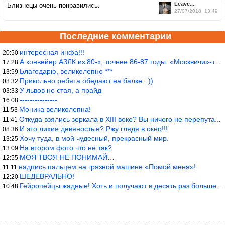
Leave...
Близнецы очень понравились.
27/07/2018, 13:49
Последние комментарии
интересная инфа!!!
20:50
А конвейер АЗЛК из 80-х, точнее 86-87 годы. «Москвичи»-то из пер
17:28
Благодарю, великолепно ***
13:59
Прикольно ребята обедают на балке...))
08:32
У львов не стая, а прайд
03:33
---------------
16:08
Моника великолепна!
11:53
Откуда взялись зеркала в XIII веке? Вы ничего не перепутали?
11:41
И это лихие девяностые? Ржу глядя в окно!!!
08:36
Хочу туда, в мой чудесный, прекрасный мир.
13:25
На втором фото что не так?
13:09
МОЯ ТВОЯ НЕ ПОНИМАЙ…
12:55
надпись пальцем на грязной машине «Помой меня»!
11:11
ШЕДЕВРАЛЬНО!
12:20
Гейропейцы жадные! Хоть и получают в десять раз больше жителей б
10:48