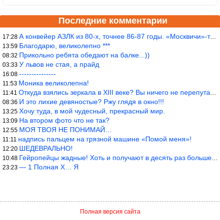
Последние комментарии
А конвейер АЗЛК из 80-х, точнее 86-87 годы. «Москвичи»-то из пер
17:28
Благодарю, великолепно ***
13:59
Прикольно ребята обедают на балке...))
08:32
У львов не стая, а прайд
03:33
---------------
16:08
Моника великолепна!
11:53
Откуда взялись зеркала в XIII веке? Вы ничего не перепутали?
11:41
И это лихие девяностые? Ржу глядя в окно!!!
08:36
Хочу туда, в мой чудесный, прекрасный мир.
13:25
На втором фото что не так?
13:09
МОЯ ТВОЯ НЕ ПОНИМАЙ…
12:55
надпись пальцем на грязной машине «Помой меня»!
11:11
ШЕДЕВРАЛЬНО!
12:20
Гейропейцы жадные! Хоть и получают в десять раз больше жителей б
10:48
— 1 Полная Х… Я
23:23
Полная версия сайта