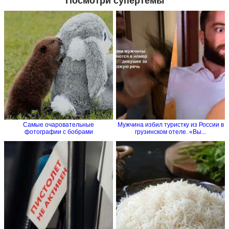
Посмотри супертемы
Самые очаровательные
Мужчина избил туристку из России в
фотографии с бобрами
грузинском отеле. «Вы...