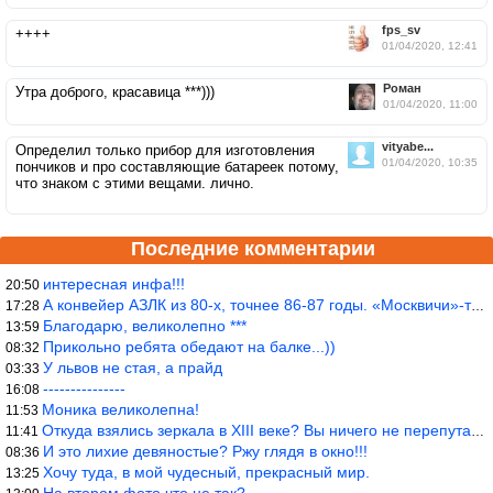
fps_sv
++++
01/04/2020, 12:41
Роман
Утра доброго, красавица ***)))
01/04/2020, 11:00
vityabe...
Определил только прибор для изготовления
01/04/2020, 10:35
пончиков и про составляющие батареек потому,
что знаком с этими вещами. лично.
Последние комментарии
интересная инфа!!!
20:50
А конвейер АЗЛК из 80-х, точнее 86-87 годы. «Москвичи»-то из пер
17:28
Благодарю, великолепно ***
13:59
Прикольно ребята обедают на балке...))
08:32
У львов не стая, а прайд
03:33
---------------
16:08
Моника великолепна!
11:53
Откуда взялись зеркала в XIII веке? Вы ничего не перепутали?
11:41
И это лихие девяностые? Ржу глядя в окно!!!
08:36
Хочу туда, в мой чудесный, прекрасный мир.
13:25
На втором фото что не так?