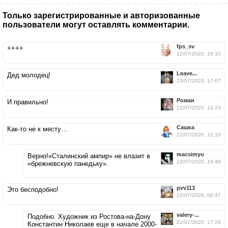
Только зарегистрированные и авторизованные
пользователи могут оставлять комментарии.
fps_sv
++++
22/07/2020, 18:32
Leave...
Дед молодец!
22/07/2020, 17:07
Роман
И правильно!
22/07/2020, 14:23
Сашка
Как-то не к месту…
22/07/2020, 12:10
macsimyu
Верно!«Сталинский ампир» не влазит в
22/07/2020, 19:46
«брежневскую панедьку».
pvv113
Это бесподобно!
22/07/2020, 00:47
valery-...
Подобно. Художник из Ростова-на-Дону
22/07/2020, 17:26
Константин Николаев еще в начале 2000-