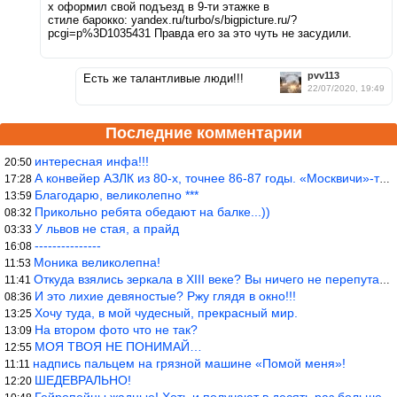
х оформил свой подъезд в 9-ти этажке в
стиле барокко: yandex.ru/turbo/s/bigpicture.ru/?
pcgi=p%3D1035431 Правда его за это чуть не засудили.
pvv113
Есть же талантливые люди!!!
22/07/2020, 19:49
Последние комментарии
интересная инфа!!!
20:50
А конвейер АЗЛК из 80-х, точнее 86-87 годы. «Москвичи»-то из пер
17:28
Благодарю, великолепно ***
13:59
Прикольно ребята обедают на балке...))
08:32
У львов не стая, а прайд
03:33
---------------
16:08
Моника великолепна!
11:53
Откуда взялись зеркала в XIII веке? Вы ничего не перепутали?
11:41
И это лихие девяностые? Ржу глядя в окно!!!
08:36
Хочу туда, в мой чудесный, прекрасный мир.
13:25
На втором фото что не так?
13:09
МОЯ ТВОЯ НЕ ПОНИМАЙ…
12:55
надпись пальцем на грязной машине «Помой меня»!
11:11
ШЕДЕВРАЛЬНО!
12:20
Гейропейцы жадные! Хоть и получают в десять раз больше жителей б