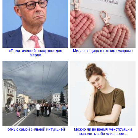
«Политический подаркок» для
Милая вещица в технике макраме
Мерца
Топ-3 с самой сильной интуицией
Можно ли во время менструации
позволять себе «лишнее»....