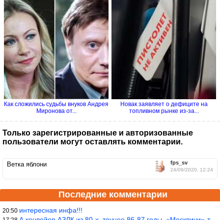
Как сложились судьбы внуков Андрея
Новак заявляет о дефиците на
Миронова от...
топливном рынке из-за...
Только зарегистрированные и авторизованные
пользователи могут оставлять комментарии.
fps_sv
Ветка яблони
24/09/2020, 12:24
Последние комментарии
интересная инфа!!!
20:50
А конвейер АЗЛК из 80-х, точнее 86-87 годы. «Москвичи»-то из пер