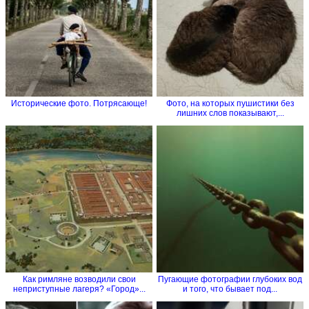
Исторические фото. Потрясающе!
Фото, на которых пушистики без
лишних слов показывают,...
Как римляне возводили свои
Пугающие фотографии глубоких вод
неприступные лагеря? «Город»...
и того, что бывает под...