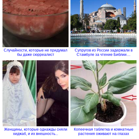
Случайности, которые не придумал
Супругов из России задержали в
бы даже сюрреалист
Стамбуле за чтение Библии....
Женщины, которые однажды сняли
Копеечная таблетка и комнатные
хиджаб, и их внешность...
растения оживают на глазах