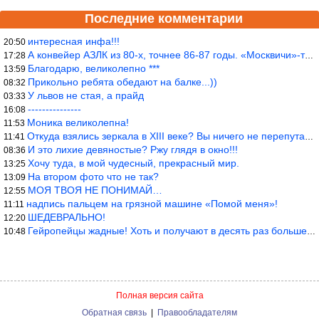
Последние комментарии
интересная инфа!!!
20:50
А конвейер АЗЛК из 80-х, точнее 86-87 годы. «Москвичи»-то из пер
17:28
Благодарю, великолепно ***
13:59
Прикольно ребята обедают на балке...))
08:32
У львов не стая, а прайд
03:33
---------------
16:08
Моника великолепна!
11:53
Откуда взялись зеркала в XIII веке? Вы ничего не перепутали?
11:41
И это лихие девяностые? Ржу глядя в окно!!!
08:36
Хочу туда, в мой чудесный, прекрасный мир.
13:25
На втором фото что не так?
13:09
МОЯ ТВОЯ НЕ ПОНИМАЙ…
12:55
надпись пальцем на грязной машине «Помой меня»!
11:11
ШЕДЕВРАЛЬНО!
12:20
Гейропейцы жадные! Хоть и получают в десять раз больше жителей б
10:48
Полная версия сайта
Обратная связь
|
Правообладателям