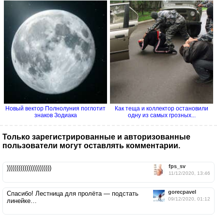
Новый вектор Полнолуния поглотит
Как теща и коллектор остановили
знаков Зодиака
одну из самых грозных...
Только зарегистрированные и авторизованные
пользователи могут оставлять комментарии.
fps_sv
)))))))))))))))))))))))
11/12/2020, 13:46
gorecpavel
Спасибо! Лестница для пролёта — подстать
09/12/2020, 01:12
линейке…