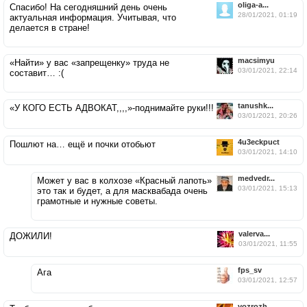
oliga-a...
Спасибо! На сегодняшний день очень
28/01/2021, 01:19
актуальная информация. Учитывая, что
делается в стране!
macsimyu
«Найти» у вас «запрещенку» труда не
03/01/2021, 22:14
составит… :(
tanushk...
«У КОГО ЕСТЬ АДВОКАТ,,,,»-поднимайте руки!!!
03/01/2021, 20:26
4u3eckpuct
Пошлют на… ещё и почки отобьют
03/01/2021, 14:10
medvedr...
Может у вас в колхозе «Красный лапоть»
03/01/2021, 15:13
это так и будет, а для масквабада очень
грамотные и нужные советы.
valerva...
ДОЖИЛИ!
03/01/2021, 11:55
fps_sv
Ага
03/01/2021, 12:57
vozrozh...