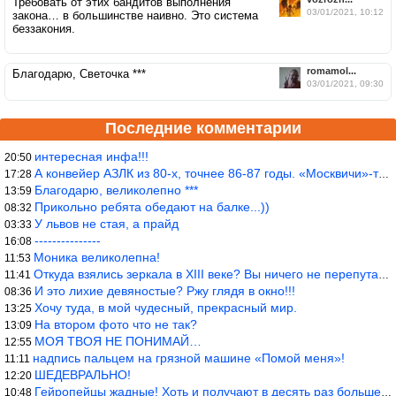
Требовать от этих бандитов выполнения
03/01/2021, 10:12
закона… в большинстве наивно. Это система
беззакония.
romamol...
Благодарю, Светочка ***
03/01/2021, 09:30
Последние комментарии
интересная инфа!!!
20:50
А конвейер АЗЛК из 80-х, точнее 86-87 годы. «Москвичи»-то из пер
17:28
Благодарю, великолепно ***
13:59
Прикольно ребята обедают на балке...))
08:32
У львов не стая, а прайд
03:33
---------------
16:08
Моника великолепна!
11:53
Откуда взялись зеркала в XIII веке? Вы ничего не перепутали?
11:41
И это лихие девяностые? Ржу глядя в окно!!!
08:36
Хочу туда, в мой чудесный, прекрасный мир.
13:25
На втором фото что не так?
13:09
МОЯ ТВОЯ НЕ ПОНИМАЙ…
12:55
надпись пальцем на грязной машине «Помой меня»!
11:11
ШЕДЕВРАЛЬНО!
12:20
Гейропейцы жадные! Хоть и получают в десять раз больше жителей б
10:48