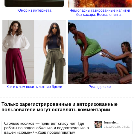
Юмор из интернета
Чем опасны газированные напитки
без сахара. Воспаления в...
Как и с чем носить летние брюки
Ржал до слез
Только зарегистрированные и авторизованные
пользователи могут оставлять комментарии.
formyle...
Столько косяков — прям вот спасу нет. Где
23/12/2020, 04:21
работы по водоснабжению и водоотведению в
вашей «схеме»? «Удар продолговатым