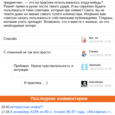
предметом», — это на практике использовалось когда-нибудь?
Рванёт прямо в руках после такого удара. И вы серьёзно будете
пользоваться теми советами, которые про химию? Света, вы не
тянете даже на звание самого тупого копипастера. Искренне вам
советую начать пользоваться собственными публикациями. Глядишь,
желание учить пропадёт. Возможно, что и вместе с жизнью, но это
необходимая потеря.
fps_sv
Спасибо
22/12/2020, 17:21
Сашка
С отмычкой не так всё просто.
21/12/2020, 22:54
bmmufa
Пробовал. Нужна чувствительность и
23/12/2020, 11:18
интуиция.
macsimyu
И практика… ;)
25/12/2020, 16:58
Последние комментарии
интересная инфа!!!
20:50
А конвейер АЗЛК из 80-х, точнее 86-87 годы. «Москвичи»-то из пер
17:28