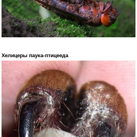
Хелицеры паука-птицееда