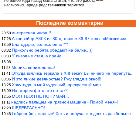
не более года назад была статья, что это работа
насекомых, вроде родственников термитов
Последние комментарии
интересная инфа!!!
20:50
А конвейер АЗЛК из 80-х, точнее 86-87 годы. «Москвичи»-то из пер
17:28
Благодарю, великолепно ***
13:59
Прикольно ребята обедают на балке...))
08:32
У львов не стая, а прайд
03:33
---------------
16:08
Моника великолепна!
11:53
Откуда взялись зеркала в XIII веке? Вы ничего не перепутали?
11:41
И это лихие девяностые? Ржу глядя в окно!!!
08:36
Хочу туда, в мой чудесный, прекрасный мир.
13:25
На втором фото что не так?
13:09
МОЯ ТВОЯ НЕ ПОНИМАЙ…
12:55
надпись пальцем на грязной машине «Помой меня»!
11:11
ШЕДЕВРАЛЬНО!
12:20
Гейропейцы жадные! Хоть и получают в десять раз больше жителей б
10:48