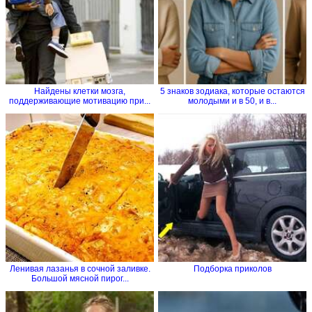
Найдены клетки мозга,
5 знаков зодиака, которые остаются
поддерживающие мотивацию при...
молодыми и в 50, и в...
Ленивая лазанья в сочной заливке.
Подборка приколов
Большой мясной пирог...