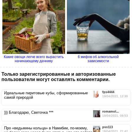
Какие овощи легче всего вырастить
6 мифов об алкогольной
начинающему дачнику
зависимости
Только зарегистрированные и авторизованные
пользователи могут оставлять комментарии.
fps4444
Идеальные пиритовые кубы, сформированные
19/04/2021, 12:30
самой природой
romamol...
))) Благодарю, Светочка ***
19/04/2021, 08:53
pvv113
Про «ведьмины кольца» в Намибии, по-моему,
18/04/2021, 21:42