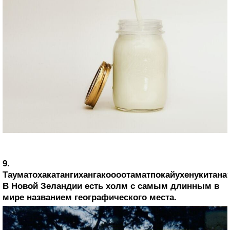
9.
Тауматохакатангихангакоооотаматпокайухенукитана
В Новой Зеландии есть холм с самым длинным в
мире названием географического места.