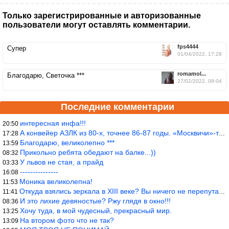
Только зарегистрированные и авторизованные
пользователи могут оставлять комментарии.
fps4444
Супер
01/04/2022, 17:28
romamol...
Благодарю, Светочка ***
27/02/2022, 09:04
Последние комментарии
интересная инфа!!!
20:50
А конвейер АЗЛК из 80-х, точнее 86-87 годы. «Москвичи»-то из пер
17:28
Благодарю, великолепно ***
13:59
Прикольно ребята обедают на балке...))
08:32
У львов не стая, а прайд
03:33
---------------
16:08
Моника великолепна!
11:53
Откуда взялись зеркала в XIII веке? Вы ничего не перепутали?
11:41
И это лихие девяностые? Ржу глядя в окно!!!
08:36
Хочу туда, в мой чудесный, прекрасный мир.
13:25
На втором фото что не так?
13:09