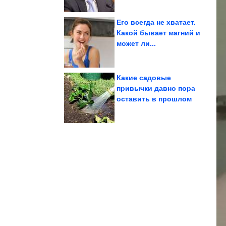
Его всегда не хватает.
Какой бывает магний и
может ли...
цикл на 12 лет вперед
запустят глобальный
6 знаков Зодиака
Какие садовые
привычки давно пора
оставить в прошлом
против России
Греции ради санкций
Возможные уступки ЕС