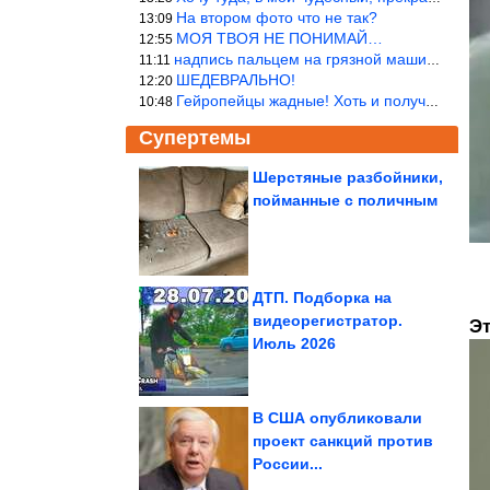
На втором фото что не так?
13:09
МОЯ ТВОЯ НЕ ПОНИМАЙ…
12:55
надпись пальцем на грязной машине «Помой меня»!
11:11
ШЕДЕВРАЛЬНО!
12:20
Гейропейцы жадные! Хоть и получают в десять раз больше жителей б
10:48
Супертемы
Шерстяные разбойники,
пойманные с поличным
Сочная, розовая и без
лишних добавок.
Домашняя ветчина...
ДТП. Подборка на
видеорегистратор.
Эт
Как зашить дырку на
Июль 2026
джинсах
В США опубликовали
проект санкций против
России...
Самые скупые знаки Зодиака