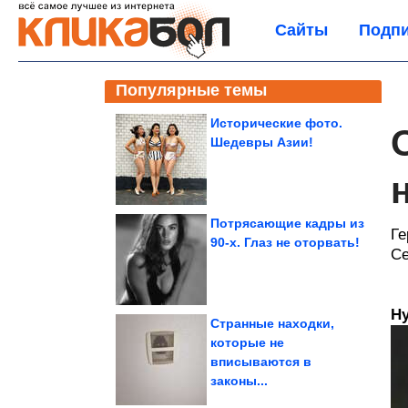
Сайты
Подпи
Популярные темы
Исторические фото.
Шедевры Азии!
Потрясающие кадры из
Ге
90-х. Глаз не оторвать!
Се
Ну
Странные находки,
которые не
вписываются в
законы...