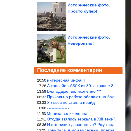
Исторические фото.
Просто супер!
Исторические фото.
Невероятно!
Последние комментарии
интересная инфа!!!
20:50
А конвейер АЗЛК из 80-х, точнее 86-87 годы. «Москвичи»-то из пер
17:28
Благодарю, великолепно ***
13:59
Прикольно ребята обедают на балке...))
08:32
У львов не стая, а прайд
03:33
---------------
16:08
Моника великолепна!
11:53
Откуда взялись зеркала в XIII веке? Вы ничего не перепутали?
11:41
И это лихие девяностые? Ржу глядя в окно!!!
08:36
Хочу туда, в мой чудесный, прекрасный мир.
13:25