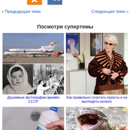
« Предыдущая тема
Следующая тема »
Посмотри супертемы
Душевные фотографии времён
Как правильно сочетать принты и не
СССР
выглядеть нелепо