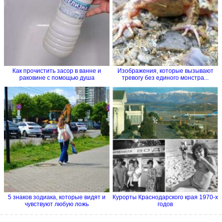
Как прочистить засор в ванне и
Изображения, которые вызывают
раковине с помощью душа
тревогу без единого монстра...
5 знаков зодиака, которые видят и
Курорты Краснодарского края 1970-х
чувствуют любую ложь
годов