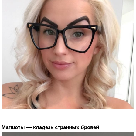
Магшоты — кладезь странных бровей