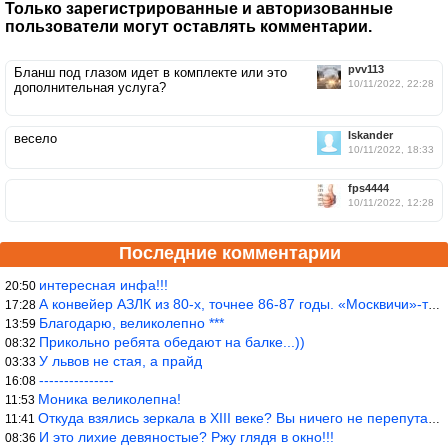
Только зарегистрированные и авторизованные
пользователи могут оставлять комментарии.
pvv113
Бланш под глазом идет в комплекте или это
10/11/2022, 22:28
дополнительная услуга?
Iskander
весело
10/11/2022, 18:33
fps4444
10/11/2022, 12:28
Последние комментарии
интересная инфа!!!
20:50
А конвейер АЗЛК из 80-х, точнее 86-87 годы. «Москвичи»-то из пер
17:28
Благодарю, великолепно ***
13:59
Прикольно ребята обедают на балке...))
08:32
У львов не стая, а прайд
03:33
---------------
16:08
Моника великолепна!
11:53
Откуда взялись зеркала в XIII веке? Вы ничего не перепутали?
11:41
И это лихие девяностые? Ржу глядя в окно!!!
08:36