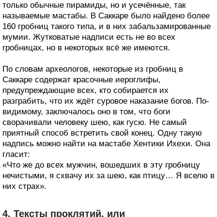
только обычные пирамиды, но и усечённые, так
называемые мастабы. В Саккаре было найдено более
160 гробниц такого типа, и в них забальзамированные
мумии. Жутковатые надписи есть не во всех
гробницах, но в некоторых всё же имеются.
По словам археологов, некоторые из гробниц в
Саккаре содержат красочные иероглифы,
предупреждающие всех, кто собирается их
разграбить, что их ждёт суровое наказание богов. По-
видимому, заключалось оно в том, что боги
сворачивали человеку шею, как гусю. Не самый
приятный способ встретить свой конец. Одну такую
надпись можно найти на мастабе Хентики Ихехи. Она
гласит:
«Что же до всех мужчин, вошедших в эту гробницу
нечистыми, я схвачу их за шею, как птицу… Я вселю в
них страх».
4. Тексты проклятий, или