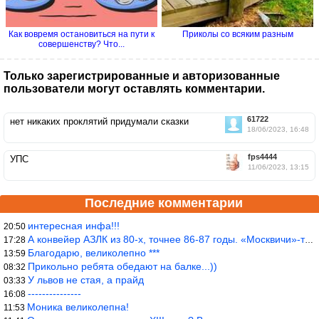
Как вовремя остановиться на пути к
Приколы со всяким разным
совершенству? Что...
Только зарегистрированные и авторизованные
пользователи могут оставлять комментарии.
61722
нет никаких проклятий придумали сказки
18/06/2023, 16:48
fps4444
УПС
11/06/2023, 13:15
Последние комментарии
интересная инфа!!!
20:50
А конвейер АЗЛК из 80-х, точнее 86-87 годы. «Москвичи»-то из пер
17:28
Благодарю, великолепно ***
13:59
Прикольно ребята обедают на балке...))
08:32
У львов не стая, а прайд
03:33
---------------
16:08
Моника великолепна!
11:53