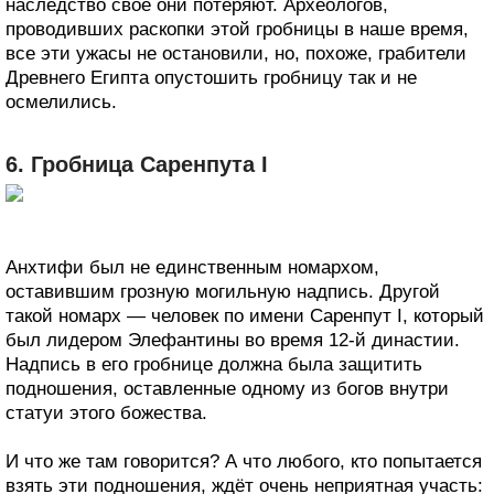
наследство своё они потеряют. Археологов,
проводивших раскопки этой гробницы в наше время,
все эти ужасы не остановили, но, похоже, грабители
Древнего Египта опустошить гробницу так и не
осмелились.
6. Гробница Саренпута I
Анхтифи был не единственным номархом,
оставившим грозную могильную надпись. Другой
такой номарх — человек по имени Саренпут I, который
был лидером Элефантины во время 12-й династии.
Надпись в его гробнице должна была защитить
подношения, оставленные одному из богов внутри
статуи этого божества.
И что же там говорится? А что любого, кто попытается
взять эти подношения, ждёт очень неприятная участь: