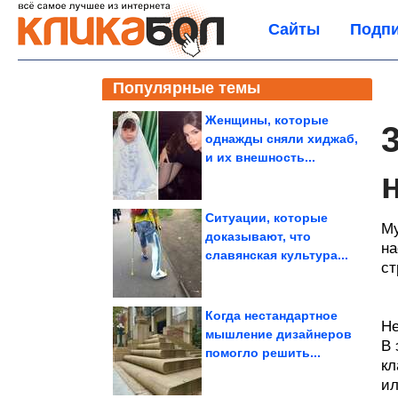
Сайты
Подпи
Популярные темы
Женщины, которые
однажды сняли хиджаб,
и их внешность...
Ситуации, которые
Му
доказывают, что
на
славянская культура...
ст
Когда нестандартное
Не
мышление дизайнеров
В 
помогло решить...
кл
ил