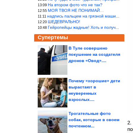
На втором фото что не так?
13:09
МОЯ ТВОЯ НЕ ПОНИМАЙ…
12:55
надпись пальцем на грязной машине «Помой меня»!
11:11
ШЕДЕВРАЛЬНО!
12:20
Гейропейцы жадные! Хоть и получают в десять раз больше жителей б
10:48
Супертемы
В Туле совершено
покушение на создателя
Ключевой фактор.
Ученые раскрыли
дронов «Овод»....
самый главный секрет...
Почему «хорошие» дети
вырастают в
Смех приходит без
неуверенных
предупреждения
взрослых....
Трогательные фото
собак, которые в своем
2.
почтенном...
по