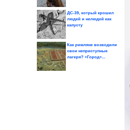
ДС-39, котрый крошил
людей и нелюдей как
капусту
за...
приговорили к 12 годам
Журналистку Шипачеву
Как римляне возводили
свои неприступные
лагеря? «Город»...
и цирроза....
защитят печень от рака
2-3 чашки кофе в день