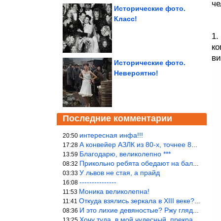
че
Исторические фото.
Класс!
1.
ко
ви
Исторические фото.
Невероятно!
Последние комментарии
интересная инфа!!!
20:50
А конвейер АЗЛК из 80-х, точнее 86-87 годы. «Москвичи»-то из пер
17:28
Благодарю, великолепно ***
13:59
Прикольно ребята обедают на балке...))
08:32
У львов не стая, а прайд
03:33
---------------
16:08
Моника великолепна!
11:53
Откуда взялись зеркала в XIII веке? Вы ничего не перепутали?
11:41
И это лихие девяностые? Ржу глядя в окно!!!
08:36
Хочу туда, в мой чудесный, прекрасный мир.
13:25