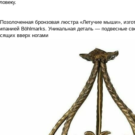
ловеку.
 Позолоченная бронзовая люстра «Летучие мыши», изго
мпанией Böhlmarks. Уникальная деталь — подвесные св
сящих вверх ногами