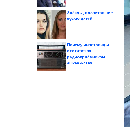
Звёзды, воспитавшие
чужих детей
интуицией
Топ-3 с самой сильной
Почему иностранцы
охотятся за
радиоприёмником
за чтение...
задержали в Стамбуле
Супругов из России
«Океан-214»