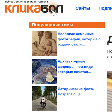
Сайты
Подпи
Популярные темы
Неловкие семейные
фотографии, которые с
годами стали...
По
св
Архитектурные
шедевры, при виде
которых хочется...
Исторические фото.
Потрясающе!