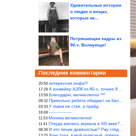
Удивительные истории
о людях и вещах,
которые не...
Потрясающие кадры из
90-х. Волнующе!
Последние комментарии
интересная инфа!!!
20:50
А конвейер АЗЛК из 80-х, точнее 86-87 годы. «Москвичи»-то из пер
17:28
Благодарю, великолепно ***
13:59
Прикольно ребята обедают на балке...))
08:32
У львов не стая, а прайд
03:33
---------------
16:08
Моника великолепна!
11:53
Откуда взялись зеркала в XIII веке? Вы ничего не перепутали?
11:41
И это лихие девяностые? Ржу глядя в окно!!!
08:36
Хочу туда, в мой чудесный, прекрасный мир.
13:25