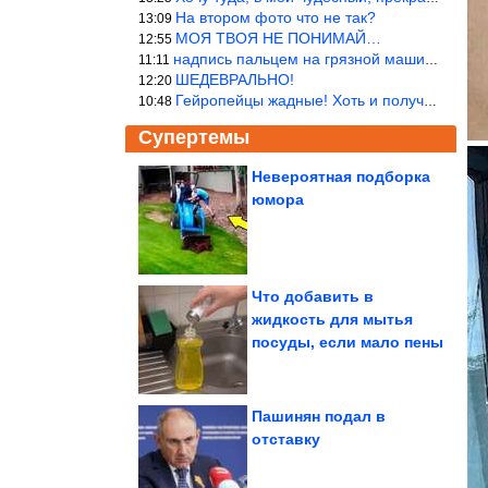
На втором фото что не так?
13:09
МОЯ ТВОЯ НЕ ПОНИМАЙ…
12:55
надпись пальцем на грязной машине «Помой меня»!
11:11
ШЕДЕВРАЛЬНО!
12:20
Гейропейцы жадные! Хоть и получают в десять раз больше жителей б
10:48
Супертемы
Невероятная подборка
юмора
Удивительные находки
в садах и на задних
дворах
Что добавить в
жидкость для мытья
Астрологи выделили 5
посуды, если мало пены
знаков Зодиака,
которые круто...
Пашинян подал в
отставку
Чем эксплуатация гибридного авто отличается от машины с...