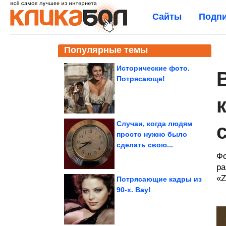
Сайты
Подпи
Популярные темы
Исторические фото.
Потрясающе!
Случаи, когда людям
просто нужно было
сделать свою...
Фо
ра
«Z
Потрясающие кадры из
90-х. Вау!