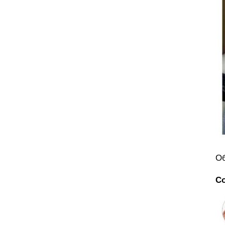
Об
Со