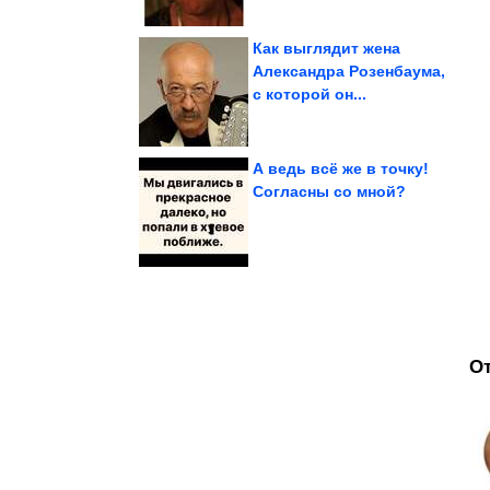
Как выглядит жена
Александра Розенбаума,
с которой он...
Как по часам
справиться с запором.
Безотказные способы
А ведь всё же в точку!
Согласны со мной?
Барбара» спустя 42 года
сериала «Санта-
Как выглядят актёры
О