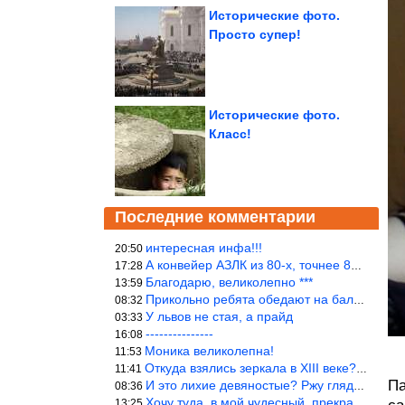
Исторические фото.
Просто супер!
Исторические фото.
Класс!
Последние комментарии
интересная инфа!!!
20:50
А конвейер АЗЛК из 80-х, точнее 86-87 годы. «Москвичи»-то из пер
17:28
Благодарю, великолепно ***
13:59
Прикольно ребята обедают на балке...))
08:32
У львов не стая, а прайд
03:33
---------------
16:08
Моника великолепна!
11:53
Откуда взялись зеркала в XIII веке? Вы ничего не перепутали?
11:41
Па
И это лихие девяностые? Ржу глядя в окно!!!
08:36
Хочу туда, в мой чудесный, прекрасный мир.
13:25