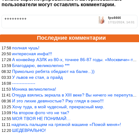
пользователи могут оставлять комментарии.
fps4444
+++++++++
17/11/2024, 14:01
Последние комментарии
полная чушь!
17:58
интересная инфа!!!
20:50
А конвейер АЗЛК из 80-х, точнее 86-87 годы. «Москвичи»-то из пер
17:28
Благодарю, великолепно ***
13:59
Прикольно ребята обедают на балке...))
08:32
У львов не стая, а прайд
03:33
---------------
16:08
Моника великолепна!
11:53
Откуда взялись зеркала в XIII веке? Вы ничего не перепутали?
11:41
И это лихие девяностые? Ржу глядя в окно!!!
08:36
Хочу туда, в мой чудесный, прекрасный мир.
13:25
На втором фото что не так?
13:09
МОЯ ТВОЯ НЕ ПОНИМАЙ…
12:55
надпись пальцем на грязной машине «Помой меня»!
11:11
ШЕДЕВРАЛЬНО!
12:20