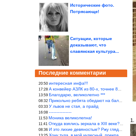
Исторические фото.
Потрясающе!
Ситуации, которые
доказывают, что
славянская культура...
Последние комментарии
интересная инфа!!!
20:50
А конвейер АЗЛК из 80-х, точнее 86-87 годы. «Москвичи»-то из пер
17:28
Благодарю, великолепно ***
13:59
Прикольно ребята обедают на балке...))
08:32
У львов не стая, а прайд
03:33
---------------
16:08
Моника великолепна!
11:53
1.
Откуда взялись зеркала в XIII веке? Вы ничего не перепутали?
11:41
И это лихие девяностые? Ржу глядя в окно!!!
08:36
Хочу туда, в мой чудесный, прекрасный мир.
13:25