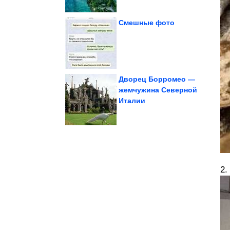
Смешные фото
вариант
не всегда лучший
Почему дача у водоема
Дворец Борромео —
жемчужина Северной
Италии
...». Суперхит!
Приколы в стиле «Когда
2.