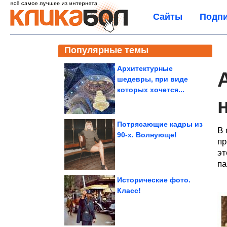
Сайты
Подпи
Популярные темы
Архитектурные
шедевры, при виде
которых хочется...
Потрясающие кадры из
В 
90-х. Волнующе!
пр
эт
па
Исторические фото.
Класс!