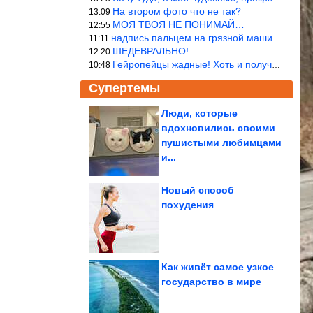
На втором фото что не так?
13:09
МОЯ ТВОЯ НЕ ПОНИМАЙ…
12:55
надпись пальцем на грязной машине «Помой меня»!
11:11
ШЕДЕВРАЛЬНО!
12:20
Гейропейцы жадные! Хоть и получают в десять раз больше жителей б
10:48
Супертемы
Люди, которые
вдохновились своими
Российские средние
зарплаты оказались
пушистыми любимцами
выше, чем в...
и...
Новый способ
похудения
В реальном времени
впервые наблюдали
вспышку...
Как живёт самое узкое
государство в мире
Смешные новогодние видео