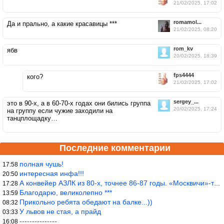
21/02/2025, 17:02
romamol...
Да и прально, а какие красавицы ***
21/02/2025, 08:20
rom_kv
ябв
20/02/2025, 18:39
fps4444
кого?
21/02/2025, 17:02
sergey_...
это в 90-х, а в 60-70-х годах они бились группа
20/02/2025, 17:24
на группу если чужие заходили на
танцплощадку…
Последние комментарии
полная чушь!
17:58
интересная инфа!!!
20:50
А конвейер АЗЛК из 80-х, точнее 86-87 годы. «Москвичи»-то из пер
17:28
Благодарю, великолепно ***
13:59
Прикольно ребята обедают на балке...))
08:32
У львов не стая, а прайд
03:33
---------------
16:08