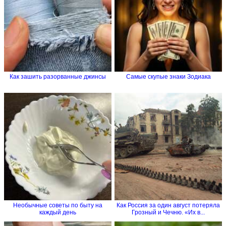
Как зашить разорванные джинсы
Самые скупые знаки Зодиака
Необычные советы по быту на
Как Россия за один август потеряла
каждый день
Грозный и Чечню. «Их в...