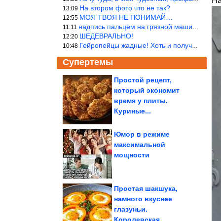
На
На втором фото что не так?
13:09
МОЯ ТВОЯ НЕ ПОНИМАЙ…
12:55
надпись пальцем на грязной машине «Помой меня»!
11:11
ШЕДЕВРАЛЬНО!
12:20
Гейропейцы жадные! Хоть и получают в десять раз больше жителей б
10:48
Супертемы
Простой рецепт,
который экономит
Ностальгические
приколы. Обалденно!
время у плиты.
Куриные...
Юмор в режиме
максимальной
Подборка смешных
мощности
видео
Простая шакшука,
намного вкуснее
глазуньи.
Незабываемые тревел-впечатления Джоэла Матусзака
Королевская...