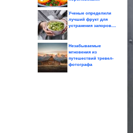
Ученые определили
лучший фрукт для
устранения запоров....
лагеря? «Город»...
свои неприступные
Как римляне возводили
Незабываемые
мгновения из
путешествий тревел-
звёзды-мачехи
чужих детей наши
Какими вырастили
фотографа