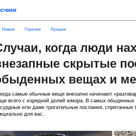
счики
Новые
Горячие
Лучшие
Случаи, когда люди на
внезапные скрытые по
обыденных вещах и ме
огда самые обычные вещи внезапно начинают «разговар
ще всего с изрядной долей юмора. В самых обыденных 
сурдные или даже трогательные послания, спрятанные та
ециально для вас.