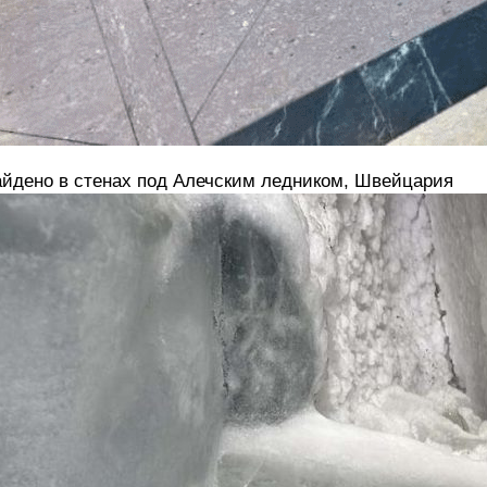
йдено в стенах под Алечским ледником, Швейцария