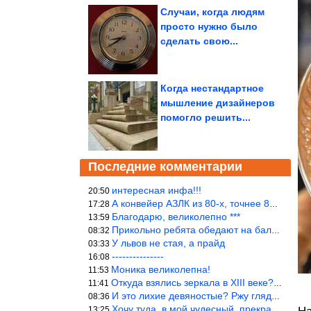
Случаи, когда людям
просто нужно было
сделать свою...
Когда нестандартное
мышление дизайнеров
помогло решить...
Последние комментарии
интересная инфа!!!
20:50
А конвейер АЗЛК из 80-х, точнее 86-87 годы. «Москвичи»-то из пер
17:28
Благодарю, великолепно ***
13:59
Прикольно ребята обедают на балке...))
08:32
У львов не стая, а прайд
03:33
---------------
16:08
Моника великолепна!
11:53
Откуда взялись зеркала в XIII веке? Вы ничего не перепутали?
11:41
И это лихие девяностые? Ржу глядя в окно!!!
08:36
Хочу туда, в мой чудесный, прекрасный мир.
13:25