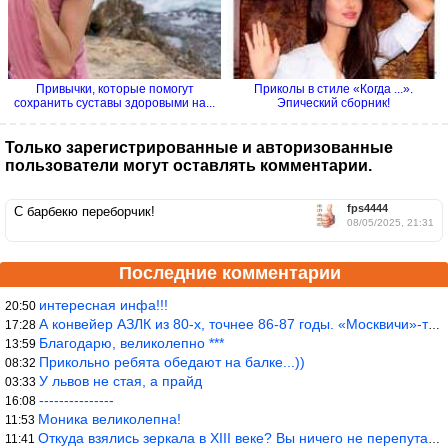
Привычки, которые помогут
Приколы в стиле «Когда ...».
сохранить суставы здоровыми на...
Эпический сборник!
Только зарегистрированные и авторизованные
пользователи могут оставлять комментарии.
fps4444
С барбекю переборчик!
08/05/2025, 21:31
Последние комментарии
интересная инфа!!!
20:50
А конвейер АЗЛК из 80-х, точнее 86-87 годы. «Москвичи»-то из пер
17:28
Благодарю, великолепно ***
13:59
Прикольно ребята обедают на балке...))
08:32
У львов не стая, а прайд
03:33
---------------
16:08
Моника великолепна!
11:53
Откуда взялись зеркала в XIII веке? Вы ничего не перепутали?
11:41