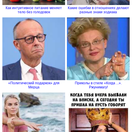
Как интуитивное питание меняет
Какие ошибки в отношениях делают
тело без голодовок
разные знаки зодиака
«Политический подаркок» для
Приколы в стиле «Когда ...».
Мерца
Ржунимагу!