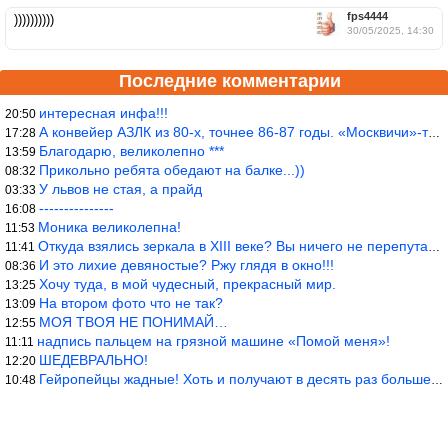
fps4444
))))))))))
30/05/2025, 14:30
Последние комментарии
интересная инфа!!!
20:50
А конвейер АЗЛК из 80-х, точнее 86-87 годы. «Москвичи»-то из пер
17:28
Благодарю, великолепно ***
13:59
Прикольно ребята обедают на балке...))
08:32
У львов не стая, а прайд
03:33
---------------
16:08
Моника великолепна!
11:53
Откуда взялись зеркала в XIII веке? Вы ничего не перепутали?
11:41
И это лихие девяностые? Ржу глядя в окно!!!
08:36
Хочу туда, в мой чудесный, прекрасный мир.
13:25
На втором фото что не так?
13:09
МОЯ ТВОЯ НЕ ПОНИМАЙ…
12:55
надпись пальцем на грязной машине «Помой меня»!
11:11
ШЕДЕВРАЛЬНО!
12:20
Гейропейцы жадные! Хоть и получают в десять раз больше жителей б
10:48