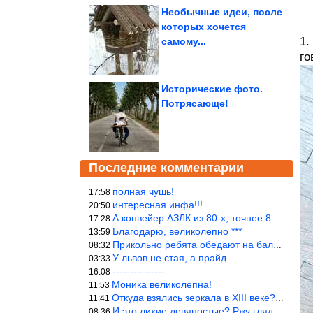
Необычные идеи, после
которых хочется
1.
самому...
го
Исторические фото.
Потрясающе!
Последние комментарии
полная чушь!
17:58
интересная инфа!!!
20:50
А конвейер АЗЛК из 80-х, точнее 86-87 годы. «Москвичи»-то из пер
17:28
Благодарю, великолепно ***
13:59
Прикольно ребята обедают на балке...))
08:32
У львов не стая, а прайд
03:33
---------------
16:08
Моника великолепна!
11:53
Откуда взялись зеркала в XIII веке? Вы ничего не перепутали?
11:41
И это лихие девяностые? Ржу глядя в окно!!!
08:36