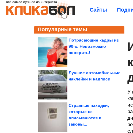
Сайты
Подпи
Популярные темы
Потрясающие кадры из
90-х. Невозможно
поверить!
Лучшие автомобильные
наклейки и надписи
У 
ка
ис
Странные находки,
ра
которые не
дн
вписываются в
законы...
ре
сл