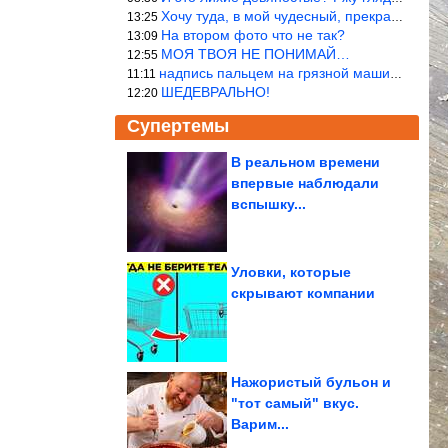
Хочу туда, в мой чудесный, прекрасный мир.
13:25
На втором фото что не так?
13:09
МОЯ ТВОЯ НЕ ПОНИМАЙ…
12:55
надпись пальцем на грязной машине «Помой меня»!
11:11
ШЕДЕВРАЛЬНО!
12:20
Супертемы
В реальном времени
впервые наблюдали
Фотографии известных
людей времён СССР
вспышку...
Уловки, которые
скрывают компании
Как советская
номенклатура приняла
решение о
ликвидации...
Нажористый бульон и
"тот самый" вкус.
Варим...
Что происходит с электричеством в Севастополе? «Три...