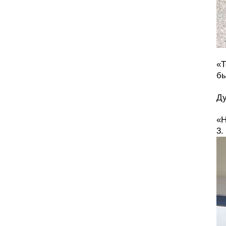
«Т
бы
Ду
«Н
3.