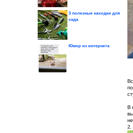
3 полезные находки для
сада
А ведь всё же в точку!
Юмор из интернета
проходит
Воспаление не
иммунитету?
Как соль вредит
Вс
по
ст
В 
вы
не
2.