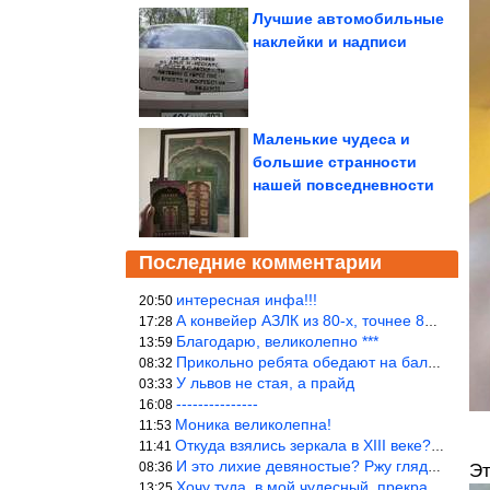
Лучшие автомобильные
наклейки и надписи
Маленькие чудеса и
большие странности
нашей повседневности
Последние комментарии
интересная инфа!!!
20:50
А конвейер АЗЛК из 80-х, точнее 86-87 годы. «Москвичи»-то из пер
17:28
Благодарю, великолепно ***
13:59
Прикольно ребята обедают на балке...))
08:32
У львов не стая, а прайд
03:33
---------------
16:08
Моника великолепна!
11:53
Откуда взялись зеркала в XIII веке? Вы ничего не перепутали?
11:41
И это лихие девяностые? Ржу глядя в окно!!!
08:36
Эт
Хочу туда, в мой чудесный, прекрасный мир.
13:25