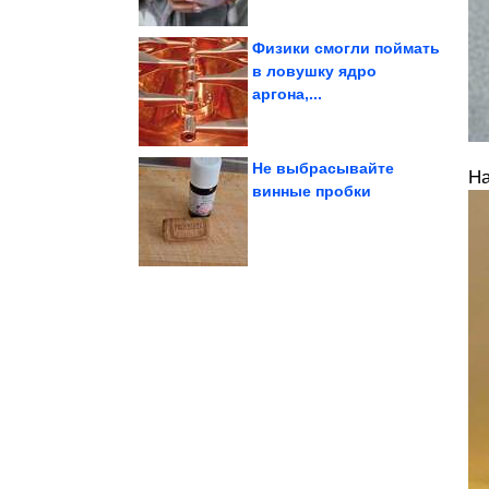
Физики смогли поймать
в ловушку ядро
аргона,...
картофель вы...
курицей и сыром. Так
Хрустящий «цветок» с
Не выбрасывайте
На
винные пробки
рецептом....
нет равных – делюсь
Этим зразам из Литвы