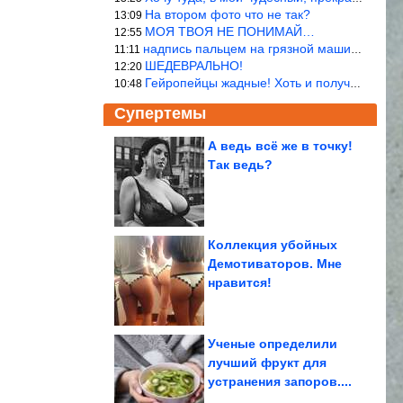
На втором фото что не так?
13:09
МОЯ ТВОЯ НЕ ПОНИМАЙ…
12:55
надпись пальцем на грязной машине «Помой меня»!
11:11
ШЕДЕВРАЛЬНО!
12:20
Гейропейцы жадные! Хоть и получают в десять раз больше жителей б
10:48
Супертемы
А ведь всё же в точку!
Так ведь?
Одиночество и спорт.
Назвала 5 скрытых
убийц сердца
Коллекция убойных
Демотиваторов. Мне
Пейзажи Кировской
нравится!
земли
Ученые определили
лучший фрукт для
устранения запоров....
Почему «хорошие» дети вырастают в неуверенных взрослых....