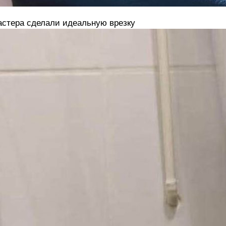
стера сделали идеальную врезку