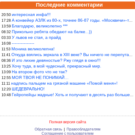
Последние комментарии
интересная инфа!!!
20:50
А конвейер АЗЛК из 80-х, точнее 86-87 годы. «Москвичи»-то из пер
17:28
Благодарю, великолепно ***
13:59
Прикольно ребята обедают на балке...))
08:32
У львов не стая, а прайд
03:33
---------------
16:08
Моника великолепна!
11:53
Откуда взялись зеркала в XIII веке? Вы ничего не перепутали?
11:41
И это лихие девяностые? Ржу глядя в окно!!!
08:36
Хочу туда, в мой чудесный, прекрасный мир.
13:25
На втором фото что не так?
13:09
МОЯ ТВОЯ НЕ ПОНИМАЙ…
12:55
надпись пальцем на грязной машине «Помой меня»!
11:11
ШЕДЕВРАЛЬНО!
12:20
Гейропейцы жадные! Хоть и получают в десять раз больше жителей б
10:48
Полная версия сайта
Обратная связь
|
Правообладателям
Соглашение с пользователем