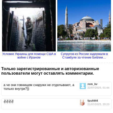
Условие Украины для помощи США в
Супругов из России задержали в
войне с Ираном
Стамбуле за чтение Библии....
Только зарегистрированные и авторизованные
пользователи могут оставлять комментарии.
rom_kv
а че они говнищем снаружи не отделывают, а
22/07/2025, 01:44
только внутри?))
fps4444
✌️✌️✌️✌️
21/07/2025, 20:23