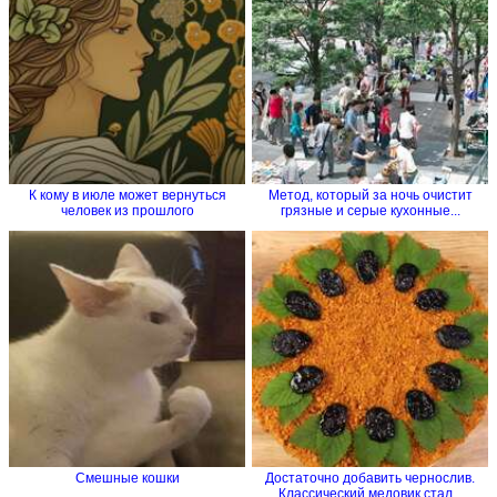
К кому в июле может вернуться
Метод, который за ночь очистит
человек из прошлого
грязные и серые кухонные...
Смешные кошки
Достаточно добавить чернослив.
Классический медовик стал...