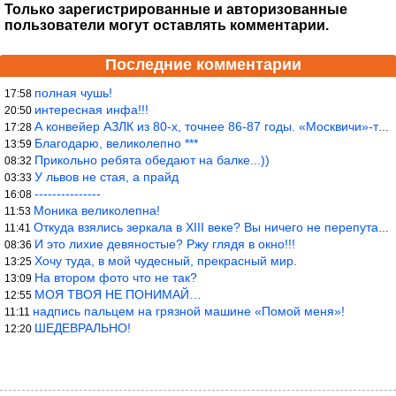
Только зарегистрированные и авторизованные
пользователи могут оставлять комментарии.
Последние комментарии
полная чушь!
17:58
интересная инфа!!!
20:50
А конвейер АЗЛК из 80-х, точнее 86-87 годы. «Москвичи»-то из пер
17:28
Благодарю, великолепно ***
13:59
Прикольно ребята обедают на балке...))
08:32
У львов не стая, а прайд
03:33
---------------
16:08
Моника великолепна!
11:53
Откуда взялись зеркала в XIII веке? Вы ничего не перепутали?
11:41
И это лихие девяностые? Ржу глядя в окно!!!
08:36
Хочу туда, в мой чудесный, прекрасный мир.
13:25
На втором фото что не так?
13:09
МОЯ ТВОЯ НЕ ПОНИМАЙ…
12:55
надпись пальцем на грязной машине «Помой меня»!
11:11
ШЕДЕВРАЛЬНО!
12:20