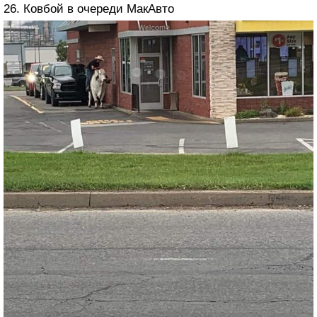
26. Ковбой в очереди МакАвто