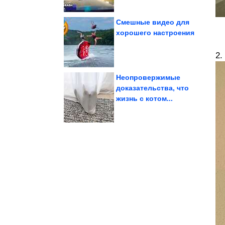
Смешные видео для
хорошего настроения
гараже
на бетонном полу в
Как избавиться от пыли
2.
Неопровержимые
доказательства, что
жизнь с котом...
взрослением
интеллект меняется со
Влияние генов на