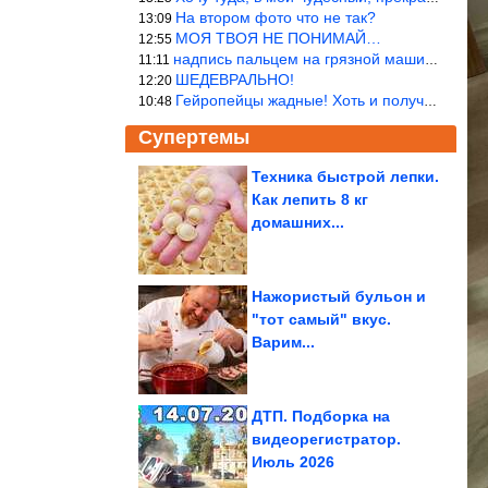
На втором фото что не так?
13:09
МОЯ ТВОЯ НЕ ПОНИМАЙ…
12:55
надпись пальцем на грязной машине «Помой меня»!
11:11
ШЕДЕВРАЛЬНО!
12:20
Гейропейцы жадные! Хоть и получают в десять раз больше жителей б
10:48
Супертемы
Техника быстрой лепки.
Как лепить 8 кг
60-летнюю проблему
создания перовскитного
домашних...
лазерного...
Нажористый бульон и
"тот самый" вкус.
Как зашить дырку на
Варим...
джинсах
ДТП. Подборка на
видеорегистратор.
Июль 2026
Рассеянному склерозу подбирают иммунный механизм