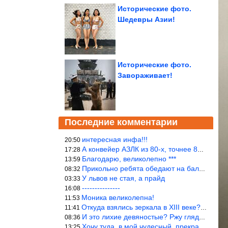
Исторические фото.
Шедевры Азии!
Исторические фото.
Завораживает!
Последние комментарии
интересная инфа!!!
20:50
А конвейер АЗЛК из 80-х, точнее 86-87 годы. «Москвичи»-то из пер
17:28
Благодарю, великолепно ***
13:59
Прикольно ребята обедают на балке...))
08:32
У львов не стая, а прайд
03:33
---------------
16:08
Моника великолепна!
11:53
Откуда взялись зеркала в XIII веке? Вы ничего не перепутали?
11:41
И это лихие девяностые? Ржу глядя в окно!!!
08:36
Хочу туда, в мой чудесный, прекрасный мир.
13:25