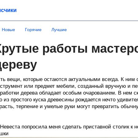
счики
Новые
Горячие
Лучшие
Крутые работы мастер
дереву
ть вещи, которые остаются актуальными всегда. К ним о
струмент или предмет мебели, созданный вручную и пе
работки дерева обладает особым очарованием. В нем ск
о из простого куска древесины рождается нечто удивите
расть, терпение и умелые руки могут превратить обычн
 Невеста попросила меня сделать приставной столик к н
шки