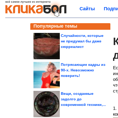
Сайты
Подпи
Популярные темы
Случайности, которые
не придумал бы даже
сюрреалист
Потрясающие кадры из
Ес
90-х. Невозможно
ин
поверить!
об
чт
ст
Вещи, созданные
задолго до
современной техники,...
1.
ко