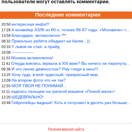
пользователи могут оставлять комментарии.
Последние комментарии
интересная инфа!!!
20:50
А конвейер АЗЛК из 80-х, точнее 86-87 годы. «Москвичи»-то из пер
17:28
Благодарю, великолепно ***
13:59
Прикольно ребята обедают на балке...))
08:32
У львов не стая, а прайд
03:33
---------------
16:08
Моника великолепна!
11:53
Откуда взялись зеркала в XIII веке? Вы ничего не перепутали?
11:41
И это лихие девяностые? Ржу глядя в окно!!!
08:36
Хочу туда, в мой чудесный, прекрасный мир.
13:25
На втором фото что не так?
13:09
МОЯ ТВОЯ НЕ ПОНИМАЙ…
12:55
надпись пальцем на грязной машине «Помой меня»!
11:11
ШЕДЕВРАЛЬНО!
12:20
Гейропейцы жадные! Хоть и получают в десять раз больше жителей б
10:48
Полная версия сайта