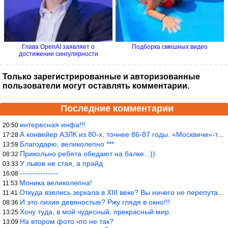
Глава OpenAI заявляет о
Подборка смешных видео
достижении сингулярности
Только зарегистрированные и авторизованные
пользователи могут оставлять комментарии.
Последние комментарии
интересная инфа!!!
20:50
А конвейер АЗЛК из 80-х, точнее 86-87 годы. «Москвичи»-то из пер
17:28
Благодарю, великолепно ***
13:59
Прикольно ребята обедают на балке...))
08:32
У львов не стая, а прайд
03:33
---------------
16:08
Моника великолепна!
11:53
Откуда взялись зеркала в XIII веке? Вы ничего не перепутали?
11:41
И это лихие девяностые? Ржу глядя в окно!!!
08:36
Хочу туда, в мой чудесный, прекрасный мир.
13:25
На втором фото что не так?
13:09