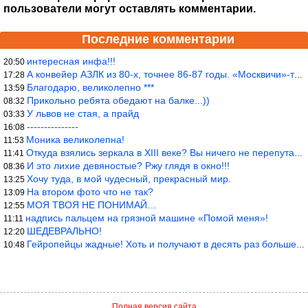
пользователи могут оставлять комментарии.
Последние комментарии
интересная инфа!!!
20:50
А конвейер АЗЛК из 80-х, точнее 86-87 годы. «Москвичи»-то из пер
17:28
Благодарю, великолепно ***
13:59
Прикольно ребята обедают на балке...))
08:32
У львов не стая, а прайд
03:33
---------------
16:08
Моника великолепна!
11:53
Откуда взялись зеркала в XIII веке? Вы ничего не перепутали?
11:41
И это лихие девяностые? Ржу глядя в окно!!!
08:36
Хочу туда, в мой чудесный, прекрасный мир.
13:25
На втором фото что не так?
13:09
МОЯ ТВОЯ НЕ ПОНИМАЙ…
12:55
надпись пальцем на грязной машине «Помой меня»!
11:11
ШЕДЕВРАЛЬНО!
12:20
Гейропейцы жадные! Хоть и получают в десять раз больше жителей б
10:48
Полная версия сайта