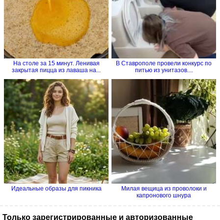
На столе за 15 минут. Ленивая
В Ставрополе провели конкурс по
закрытая пицца из лаваша на...
питью из унитазов....
Идеальные образы для пикника
Милая вещица из проволоки и
капронового шнура
Только зарегистрированные и авторизованные