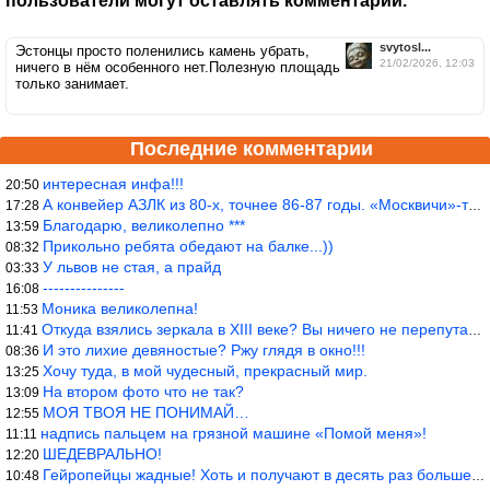
пользователи могут оставлять комментарии.
svytosl...
Эстонцы просто поленились камень убрать,
21/02/2026, 12:03
ничего в нём особенного нет.Полезную площадь
только занимает.
Последние комментарии
интересная инфа!!!
20:50
А конвейер АЗЛК из 80-х, точнее 86-87 годы. «Москвичи»-то из пер
17:28
Благодарю, великолепно ***
13:59
Прикольно ребята обедают на балке...))
08:32
У львов не стая, а прайд
03:33
---------------
16:08
Моника великолепна!
11:53
Откуда взялись зеркала в XIII веке? Вы ничего не перепутали?
11:41
И это лихие девяностые? Ржу глядя в окно!!!
08:36
Хочу туда, в мой чудесный, прекрасный мир.
13:25
На втором фото что не так?
13:09
МОЯ ТВОЯ НЕ ПОНИМАЙ…
12:55
надпись пальцем на грязной машине «Помой меня»!
11:11
ШЕДЕВРАЛЬНО!
12:20
Гейропейцы жадные! Хоть и получают в десять раз больше жителей б
10:48