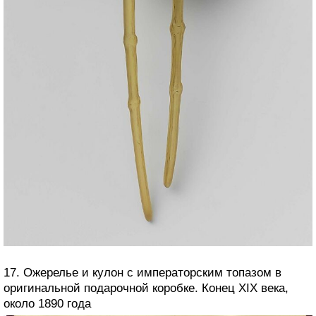
17. Ожерелье и кулон с императорским топазом в
оригинальной подарочной коробке. Конец XIX века,
около 1890 года