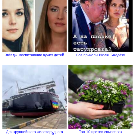
Звёзды, воспитавшие чужих детей
Все приколы Июля. Балдёж!
Для крупнейшего железорудного
Топ-10 цветов-самосевок