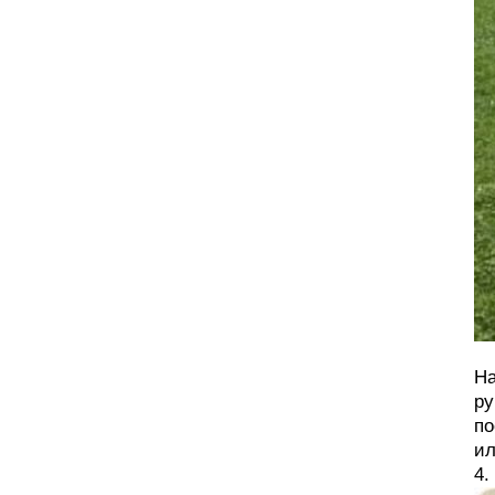
На
ру
по
ил
4.