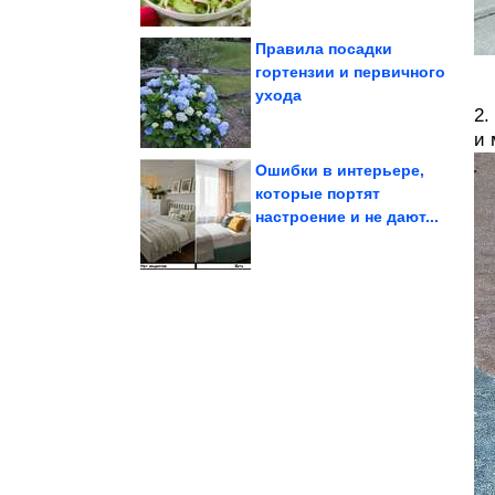
Правила посадки
гортензии и первичного
ухода
легче жить
Мемы, после которых
2.
и 
Ошибки в интерьере,
которые портят
настроение и не дают...
превзошел сам себя
Интернет снова