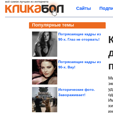
Сайты
Подпи
Популярные темы
Потрясающие кадры из
90-х. Глаз не оторвать!
Потрясающие кадры из
90-х. Вау!
Мы
эк
уд
Исторические фото.
од
Завораживает!
Им
хи
ин