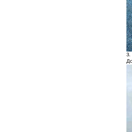
3.
До