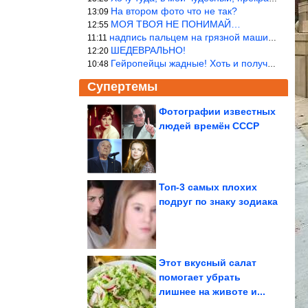
На втором фото что не так?
13:09
МОЯ ТВОЯ НЕ ПОНИМАЙ…
12:55
надпись пальцем на грязной машине «Помой меня»!
11:11
ШЕДЕВРАЛЬНО!
12:20
Гейропейцы жадные! Хоть и получают в десять раз больше жителей б
10:48
Супертемы
Фотографии известных
людей времён СССР
7 технологий, которые
делают рои военных
беспилотников...
Топ-3 самых плохих
подруг по знаку зодиака
Определять тип нити
научились по игольным
ушкам...
Этот вкусный салат
помогает убрать
лишнее на животе и...
Почему бросила карьеру доктор Белянчикова и как...