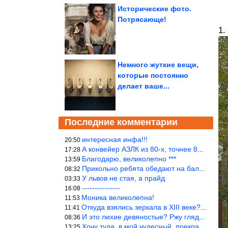
Исторические фото.
Потрясающе!
1.
Немного жуткие вещи,
которые постоянно
делает ваше...
Последние комментарии
интересная инфа!!!
20:50
А конвейер АЗЛК из 80-х, точнее 86-87 годы. «Москвичи»-то из пер
17:28
Благодарю, великолепно ***
13:59
Прикольно ребята обедают на балке...))
08:32
У львов не стая, а прайд
03:33
---------------
16:08
Моника великолепна!
11:53
Откуда взялись зеркала в XIII веке? Вы ничего не перепутали?
11:41
И это лихие девяностые? Ржу глядя в окно!!!
08:36
Хочу туда, в мой чудесный, прекрасный мир.
13:25