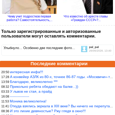
Чему учит подростков первая
Что известно об аресте главы
работа? Самостоятельность,...
«Граждан СССР»?...
Только зарегистрированные и авторизованные
пользователи могут оставлять комментарии.
pal_pal
Улыбнуло… Особенно две последние фото…
26/06/2026, 13:40
Последние комментарии
интересная инфа!!!
20:50
А конвейер АЗЛК из 80-х, точнее 86-87 годы. «Москвичи»-то из пер
17:28
Благодарю, великолепно ***
13:59
Прикольно ребята обедают на балке...))
08:32
У львов не стая, а прайд
03:33
---------------
16:08
Моника великолепна!
11:53
Откуда взялись зеркала в XIII веке? Вы ничего не перепутали?
11:41
И это лихие девяностые? Ржу глядя в окно!!!
08:36