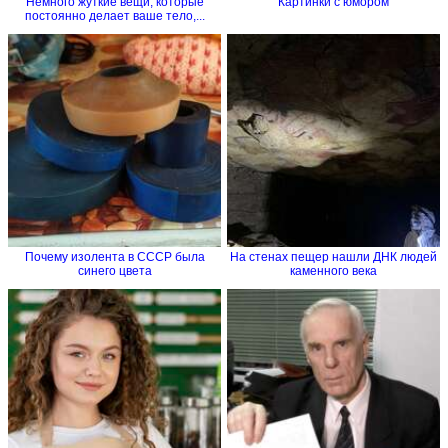
Немного жуткие вещи, которые
Картинки с юмором
постоянно делает ваше тело,...
Почему изолента в СССР была
На стенах пещер нашли ДНК людей
синего цвета
каменного века