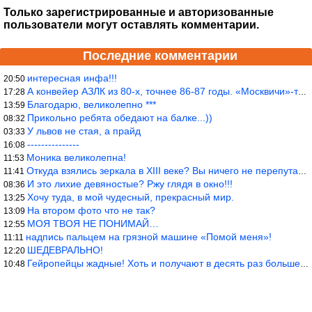
Только зарегистрированные и авторизованные
пользователи могут оставлять комментарии.
Последние комментарии
интересная инфа!!!
20:50
А конвейер АЗЛК из 80-х, точнее 86-87 годы. «Москвичи»-то из пер
17:28
Благодарю, великолепно ***
13:59
Прикольно ребята обедают на балке...))
08:32
У львов не стая, а прайд
03:33
---------------
16:08
Моника великолепна!
11:53
Откуда взялись зеркала в XIII веке? Вы ничего не перепутали?
11:41
И это лихие девяностые? Ржу глядя в окно!!!
08:36
Хочу туда, в мой чудесный, прекрасный мир.
13:25
На втором фото что не так?
13:09
МОЯ ТВОЯ НЕ ПОНИМАЙ…
12:55
надпись пальцем на грязной машине «Помой меня»!
11:11
ШЕДЕВРАЛЬНО!
12:20
Гейропейцы жадные! Хоть и получают в десять раз больше жителей б
10:48