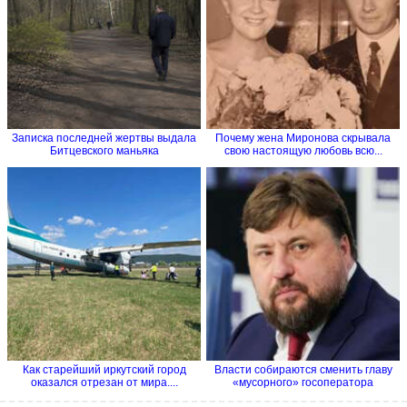
Записка последней жертвы выдала
Почему жена Миронова скрывала
Битцевского маньяка
свою настоящую любовь всю...
Как старейший иркутский город
Власти собираются cменить главу
оказался отрезан от мира....
«мусорного» госоператора