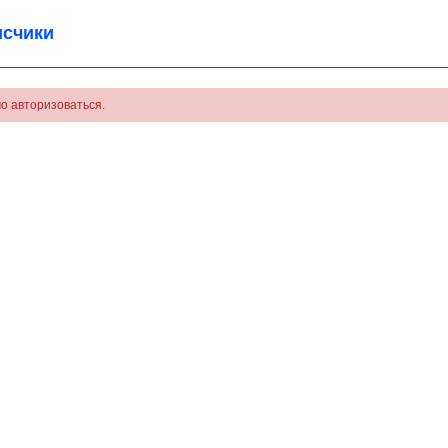
счики
о авторизоваться.