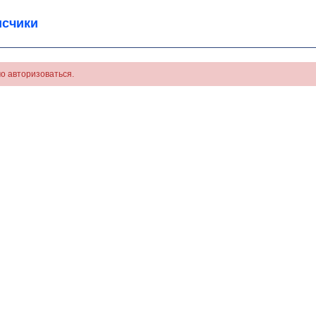
счики
о авторизоваться.